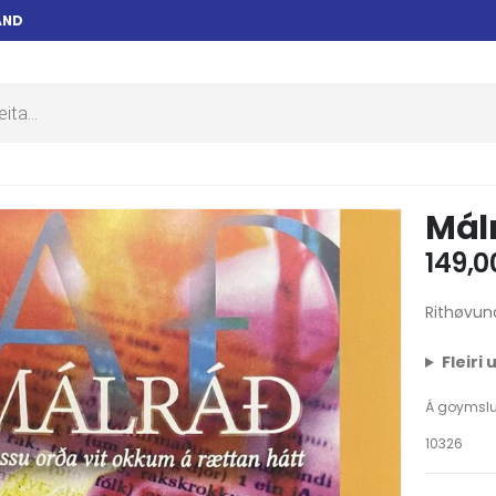
AND
Mál
149,
Rithøvun
Fleiri
Á goymsl
10326