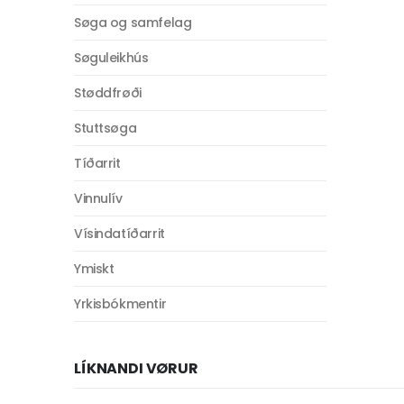
Søga og samfelag
Søguleikhús
Støddfrøði
Stuttsøga
Tíðarrit
Vinnulív
Vísindatíðarrit
Ymiskt
Yrkisbókmentir
LÍKNANDI VØRUR