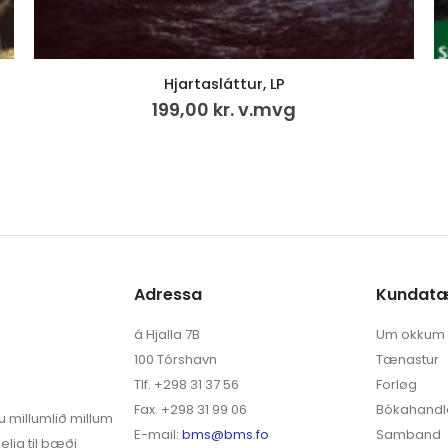
Fuglafjørður og fuglfiringar 1 (6)
495,00
kr.
Adressa
Kundat
á Hjalla 7B
Um okkum
100 Tórshavn
Tænastur
Tlf. +298 31 37 56
Forløg
Fax. +298 31 99 06
Bókahandl
u millumlið millum
E-mail:
bms@bms.fo
Samband
elja til bæði
English