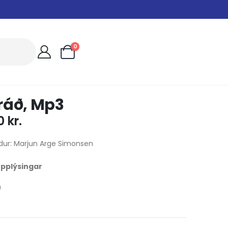
0
ráð, Mp3
00
kr.
dur: Marjun Arge Simonsen
 upplýsingar
u