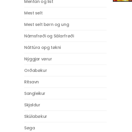
Mentan og list
Mest selt
Mest selt børn og ung
Námsfrøði og Sálarfrøði
Náttúra opg tøkni
Nýggjar vørur
Orðabøkur
Ritsavn
Sangleikur
Skjaldur
Skúlabøkur
Søga