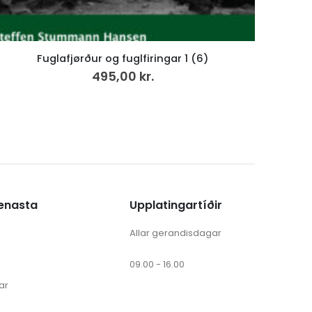
rura, rura · impressions · in a field
199,00
kr.
ænasta
Upplatingartíðir
Allar gerandisdagar
09.00 - 16.00
ar