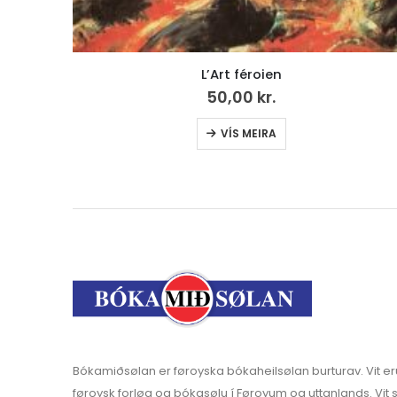
Hjartasláttur, LP
199,00
kr.
v.mvg
Bókamiðsølan er føroyska bókaheilsølan burturav. Vit er
føroysk forløg og bókasølu í Føroyum og uttanlands. Vit s
bókahandlar, skúlar og stovnar.