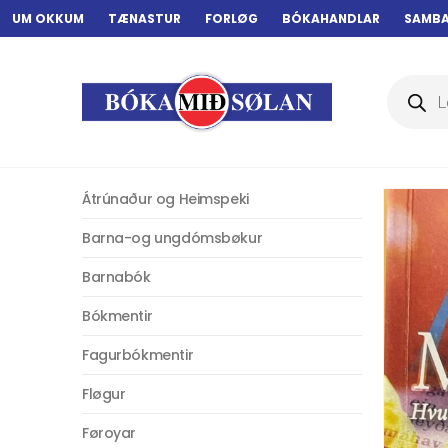
UM OKKUM
TÆNASTUR
FORLØG
BÓKAHANDLAR
SAMB
Products
search
Átrúnaður og Heimspeki
Barna-og ungdómsbøkur
Barnabók
Bókmentir
Fagurbókmentir
Fløgur
Føroyar