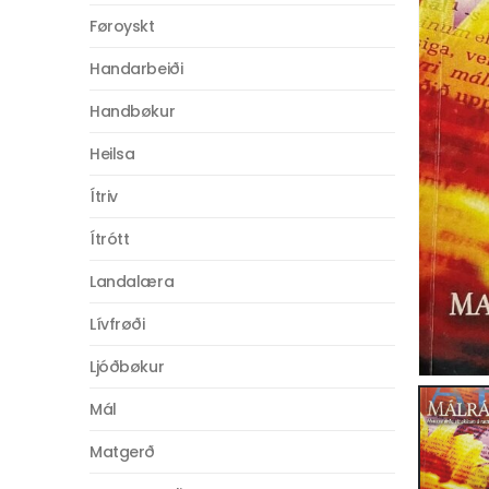
Føroyskt
Handarbeiði
Handbøkur
Heilsa
Ítriv
Ítrótt
Landalæra
Lívfrøði
Ljóðbøkur
Mál
Matgerð