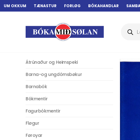
UM OKKUM
TÆNASTUR
FORLØG
BÓKAHANDLAR
SAMB
Products
search
Átrúnaður og Heimspeki
Barna-og ungdómsbøkur
Barnabók
Bókmentir
Fagurbókmentir
Fløgur
Føroyar