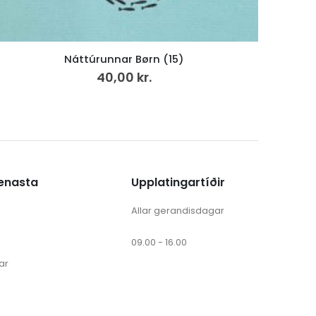
Trúbótin 500 ár
0,00
kr.
ænasta
Upplatingartíðir
Allar gerandisdagar
09.00 - 16.00
ar