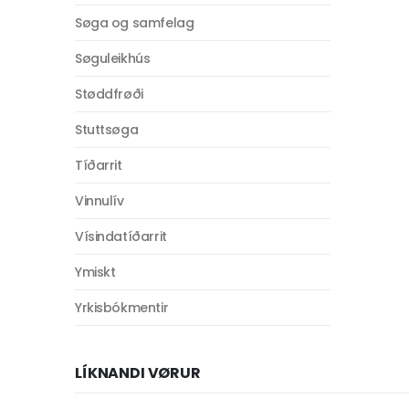
Søga og samfelag
Søguleikhús
Støddfrøði
Stuttsøga
Tíðarrit
Vinnulív
Vísindatíðarrit
Ymiskt
Yrkisbókmentir
LÍKNANDI VØRUR