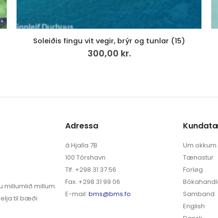
Náttúrunnar Børn (15)
40,00
kr.
Adressa
Kundat
á Hjalla 7B
Um okkum
100 Tórshavn
Tænastur
Tlf. +298 31 37 56
Forløg
Fax. +298 31 99 06
Bókahandl
u millumlið millum
E-mail:
bms@bms.fo
Samband
elja til bæði
English