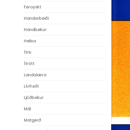
Føroyskt
Handarbeiði
Handbøkur
Heilsa
Ítriv
Ítrótt
Landalæra
Lívfrøði
Ljóðbøkur
Mál
Matgerð