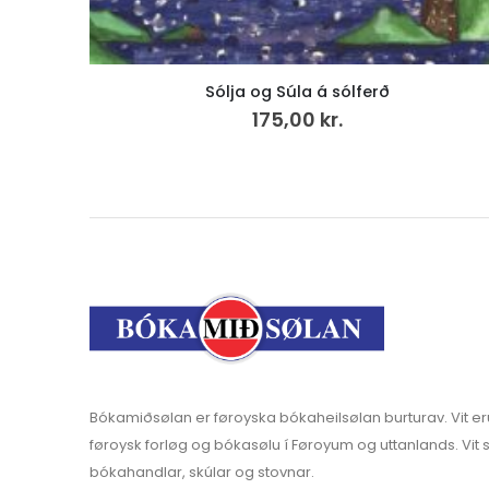
Soleiðis fingu vit vegir, brýr og tunlar (15)
300,00
kr.
Bókamiðsølan er føroyska bókaheilsølan burturav. Vit er
føroysk forløg og bókasølu í Føroyum og uttanlands. Vit s
bókahandlar, skúlar og stovnar.