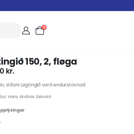
0
ingið 150, 2, fløga
00
kr.
iðin, síðani Løgtingið varð endurstovnað.
dur: Hans Andrias Sølvará
 upplýsingar
u