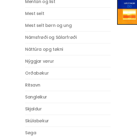
Mentan og list
Mest selt
Mest selt børn og ung
Námsfrøði og Sálarfrøði
Náttúra opg tøkni
Nýggjar vørur
Orðabøkur
Ritsavn
Sangleikur
Skjaldur
Skúlabøkur
Søga