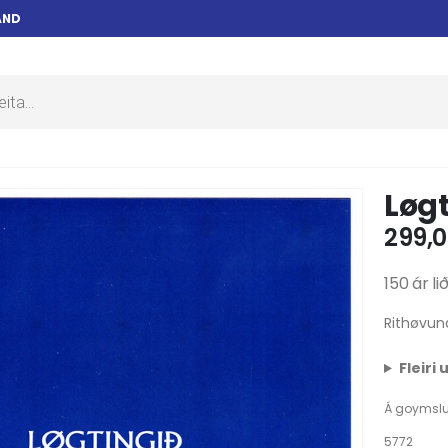
AND
Løgt
299,
150 ár l
Rithøvun
Fleiri
Á goymsl
5772