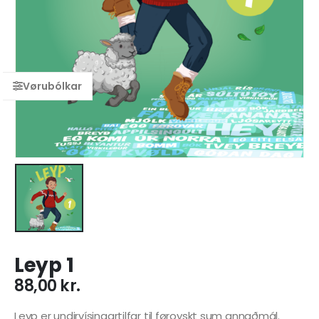
Leyp 1
88,00
kr.
Leyp er undirvísingartilfar til føroyskt sum annaðmál.