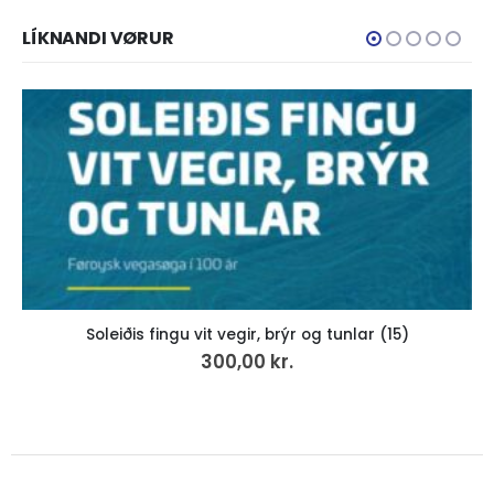
LÍKNANDI VØRUR
ÚTSELT
Saga Sumbinga 1.
500,00
kr.
VÍS MEIRA