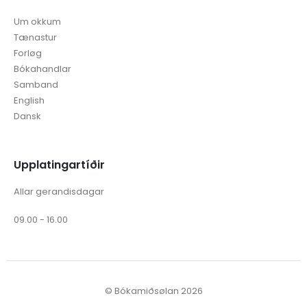
Kundatænasta
Um okkum
Tænastur
Forløg
Bókahandlar
Samband
English
Dansk
Upplatingartíðir
Allar gerandisdagar
09.00 - 16.00