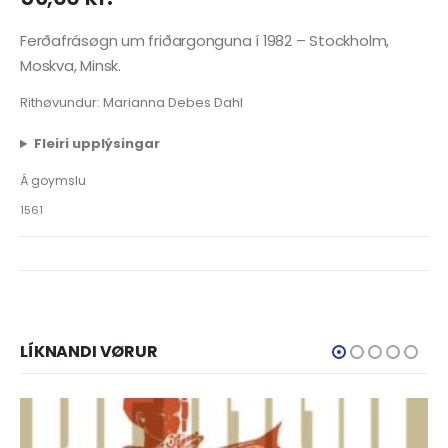
Ferðafrásøgn um friðargonguna í 1982 – Stockholm,
Moskva, Minsk.
Rithøvundur: Marianna Debes Dahl
Fleiri upplýsingar
Á goymslu
1561
LÍKNANDI VØRUR