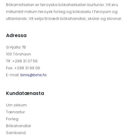
Bókamiðsølan er føroyska bókaheilsølan burturav. Vit eru
millumlið millum føroysk forløg og bókasølu í Føroyum og
uttanlands. Vit selja til bæði bókahandlar, skúlar og stovnar.
Adressa
á Hjalla 7B
100 Tórshavn
Tlf. +298 31 37 56
Fax. +298 31 99 06
E-mail:
bms@bms.fo
Kundatænasta
Um okkum
Tænastur
Forløg
Bókahandlar
Samband