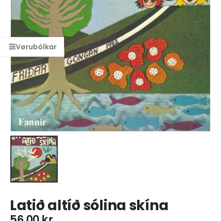
Latið altíð sólina skína
56,00
kr.