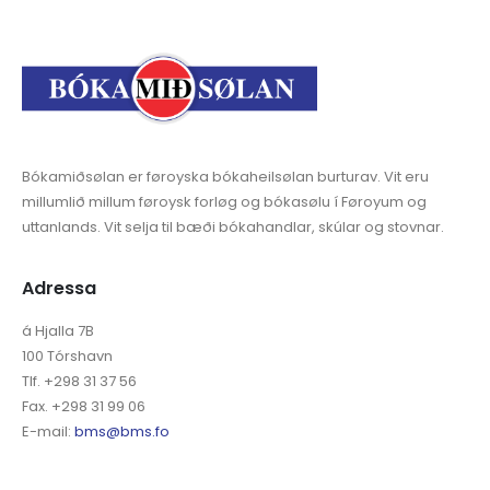
Bókamiðsølan er føroyska bókaheilsølan burturav. Vit eru
millumlið millum føroysk forløg og bókasølu í Føroyum og
uttanlands. Vit selja til bæði bókahandlar, skúlar og stovnar.
Adressa
á Hjalla 7B
100 Tórshavn
Tlf. +298 31 37 56
Fax. +298 31 99 06
E-mail:
bms@bms.fo