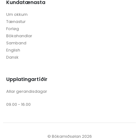
Kundatænasta
Um okkum
Tænastur
Forløg
Bókahandlar
Samband
English
Dansk
Upplatingartíðir
Allar gerandisdagar
09.00 - 16.00
© Bókamiðsølan 2026