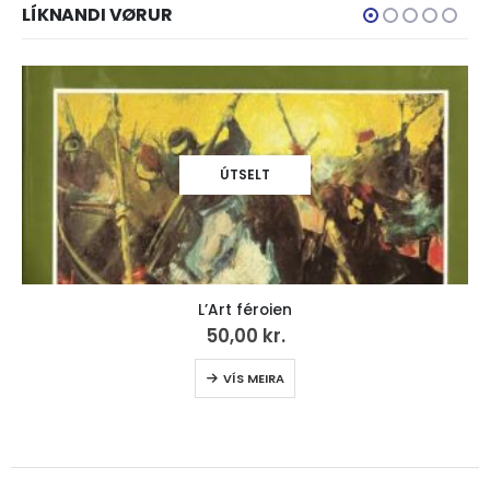
LÍKNANDI VØRUR
ÚTSELT
L’Art féroien
50,00
kr.
VÍS MEIRA