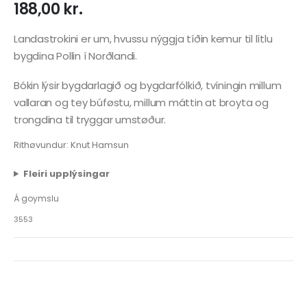
188,00
kr.
Landastrokini er um, hvussu nýggja tíðin kemur til lítlu
bygdina Pollin í Norðlandi.
Bókin lýsir bygdarlagið og bygdarfólkið, tvíningin millum
vallaran og tey búføstu, millum máttin at broyta og
trongdina til tryggar umstøður.
Rithøvundur: Knut Hamsun
Fleiri upplýsingar
Á goymslu
3553