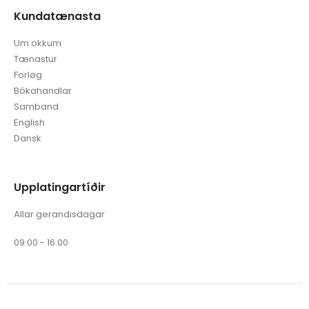
Kundatænasta
Um okkum
Tænastur
Forløg
Bókahandlar
Samband
English
Dansk
Upplatingartíðir
Allar gerandisdagar
09.00 - 16.00