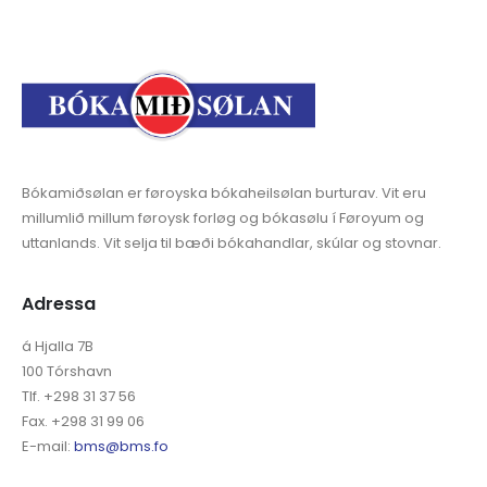
Bókamiðsølan er føroyska bókaheilsølan burturav. Vit eru
millumlið millum føroysk forløg og bókasølu í Føroyum og
uttanlands. Vit selja til bæði bókahandlar, skúlar og stovnar.
Adressa
á Hjalla 7B
100 Tórshavn
Tlf. +298 31 37 56
Fax. +298 31 99 06
E-mail:
bms@bms.fo