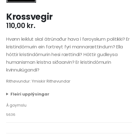
Krossvegir
110,00
kr.
Hvønn leiklut skal átrúnaður hava í føroyskum politikki? Er
kristindómurin ein fortreyt fyri mannarættindum? Ella
hóttir kristindómurin hesi rættindi? Hóttir gudleysa
humanisman kristna siðaarvin? Er kristindómurin
kvinnukúgandi?
Rithøvundur: Ymiskir Rithøvundar
Fleiri upplýsingar
Á goymslu
5636