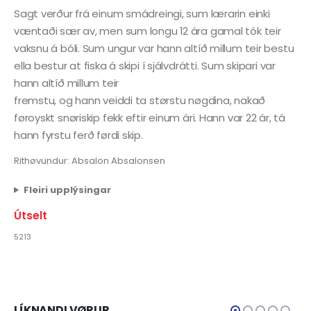
Sagt verður frá einum smádreingi, sum lærarin einki
væntaði sær av, men sum longu 12 ára gamal tók teir
vaksnu á bóli. Sum ungur var hann altíð millum teir bestu
ella bestur at fiska á skipi í sjálvdrátti. Sum skipari var
hann altíð millum teir
fremstu, og hann veiddi ta størstu nøgdina, nakað
føroyskt snøriskip fekk eftir einum ári. Hann var 22 ár, tá
hann fyrstu ferð førdi skip.
Rithøvundur: Absalon Absalonsen
Fleiri upplýsingar
Útselt
5213
LÍKNANDI VØRUR