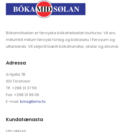
Bókamiðsølan er føroyska bókaheilsølan burturav. Vit eru
millumlið millum føroysk forløg og bókasølu í Føroyum og
uttanlands. Vit selja til bæði bókahandlar, skúlar og stovnar.
Adressa
á Hjalla 7B
100 Tórshavn
Tlf. +298 31 37 56
Fax. +298 31 99 06
E-mail:
bms@bms.fo
Kundatænasta
Um okkum