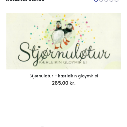
Stjørnuløtur – kærleikin gloymir ei
285,00
kr.