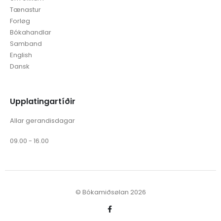
Tænastur
Forløg
Bókahandlar
Samband
English
Dansk
Upplatingartíðir
Allar gerandisdagar
09.00 - 16.00
© Bókamiðsølan 2026