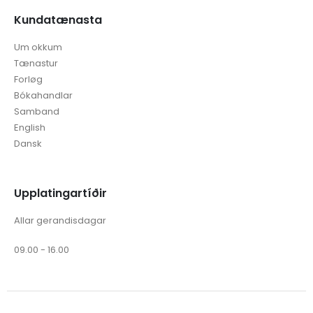
Kundatænasta
Um okkum
Tænastur
Forløg
Bókahandlar
Samband
English
Dansk
Upplatingartíðir
Allar gerandisdagar
09.00 - 16.00