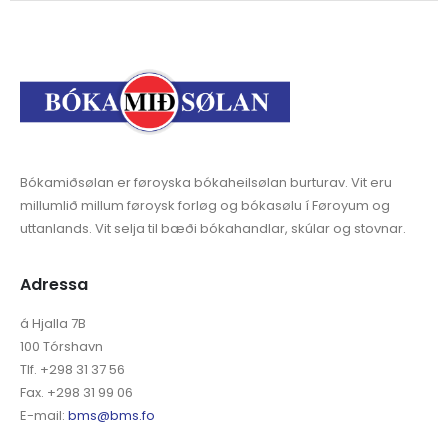
Bókamiðsølan er føroyska bókaheilsølan burturav. Vit eru
millumlið millum føroysk forløg og bókasølu í Føroyum og
uttanlands. Vit selja til bæði bókahandlar, skúlar og stovnar.
Adressa
á Hjalla 7B
100 Tórshavn
Tlf. +298 31 37 56
Fax. +298 31 99 06
E-mail:
bms@bms.fo