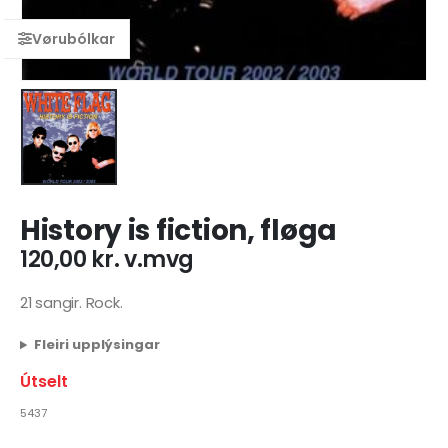
History is fiction, fløga
120,00
kr.
v.mvg
21 sangir. Rock.
Fleiri upplýsingar
Útselt
5437