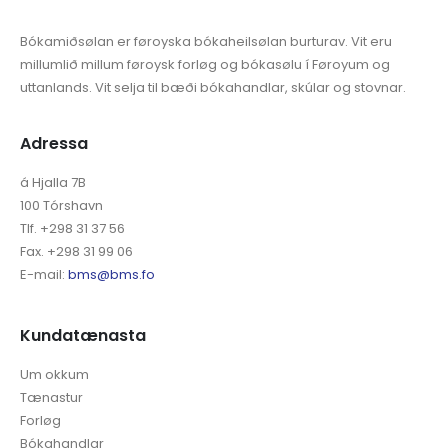
Bókamiðsølan er føroyska bókaheilsølan burturav. Vit eru
millumlið millum føroysk forløg og bókasølu í Føroyum og
uttanlands. Vit selja til bæði bókahandlar, skúlar og stovnar.
Adressa
á Hjalla 7B
100 Tórshavn
Tlf. +298 31 37 56
Fax. +298 31 99 06
E-mail:
bms@bms.fo
Kundatænasta
Um okkum
Tænastur
Forløg
Bókahandlar