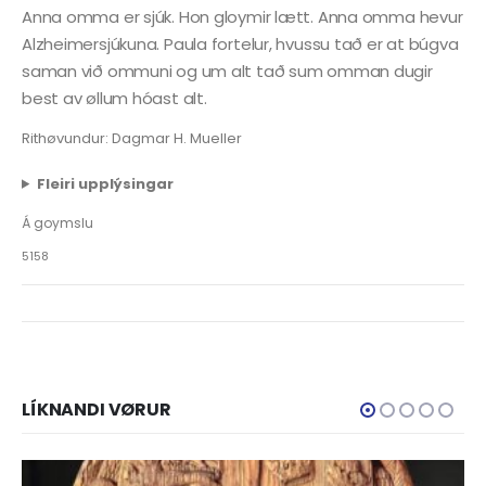
Anna omma er sjúk. Hon gloymir lætt. Anna omma hevur
Alzheimersjúkuna. Paula fortelur, hvussu tað er at búgva
saman við ommuni og um alt tað sum omman dugir
best av øllum hóast alt.
Rithøvundur: Dagmar H. Mueller
Fleiri upplýsingar
Á goymslu
5158
LÍKNANDI VØRUR