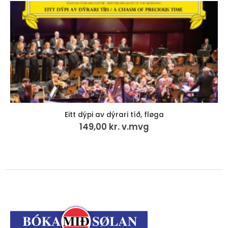
Eitt dýpi av dýrari tíð, fløga
149,00
kr.
v.mvg