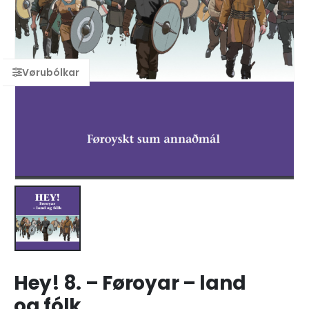
Hey! 8. – Føroyar – land
og fólk