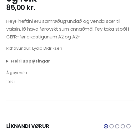
85,00
kr.
Hey!-heftini eru samrøðugrundað og venda sær til
vaksin, ið hava føroyskt sum annaðmál.Tey taka støði í
CEFR-førleikastigunum A2 og A2+.
Rithøvundur: Lydia Didriksen
Fleiri upplýsingar
Á goymslu
10121
LÍKNANDI VØRUR