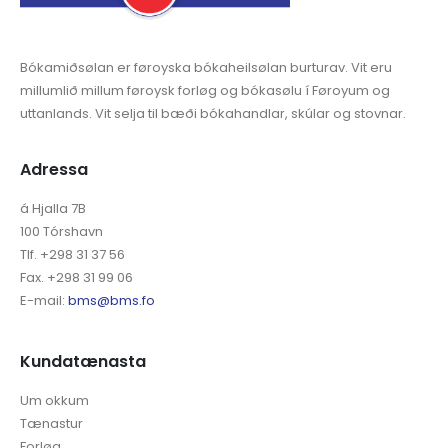
Bókamiðsølan er føroyska bókaheilsølan burturav. Vit eru
millumlið millum føroysk forløg og bókasølu í Føroyum og
uttanlands. Vit selja til bæði bókahandlar, skúlar og stovnar.
Adressa
á Hjalla 7B
100 Tórshavn
Tlf. +298 31 37 56
Fax. +298 31 99 06
E-mail:
bms@bms.fo
Kundatænasta
Um okkum
Tænastur
Forløg