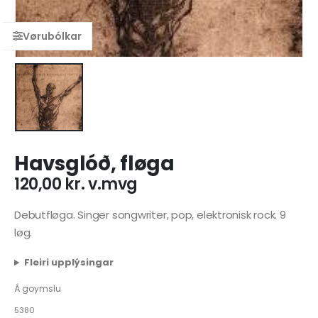
Havsglóð, fløga
120,00
kr.
v.mvg
Debutfløga. Singer songwriter, pop, elektronisk rock. 9
løg.
Fleiri upplýsingar
Á goymslu
5380