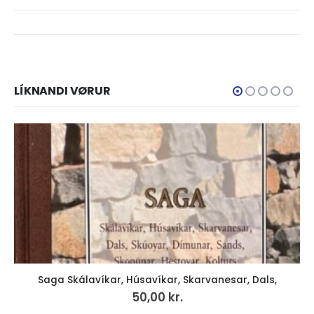
LÍKNANDI VØRUR
rura, rura · impressions · in a field
199,00
kr.