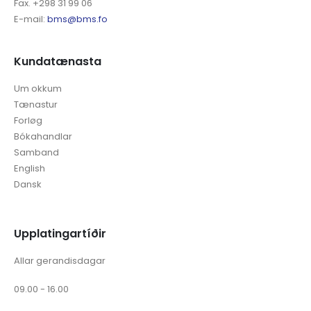
Fax. +298 31 99 06
E-mail:
bms@bms.fo
Kundatænasta
Um okkum
Tænastur
Forløg
Bókahandlar
Samband
English
Dansk
Upplatingartíðir
Allar gerandisdagar
09.00 - 16.00