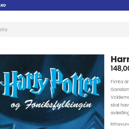
AND
Harr
148,
Fimta ár
Gandamál
Voldemor
skal hav
avleiðin
Rithøvund