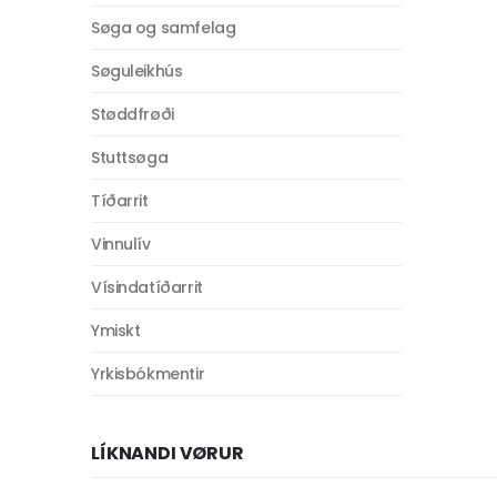
Søga og samfelag
Søguleikhús
Støddfrøði
Stuttsøga
Tíðarrit
Vinnulív
Vísindatíðarrit
Ymiskt
Yrkisbókmentir
LÍKNANDI VØRUR