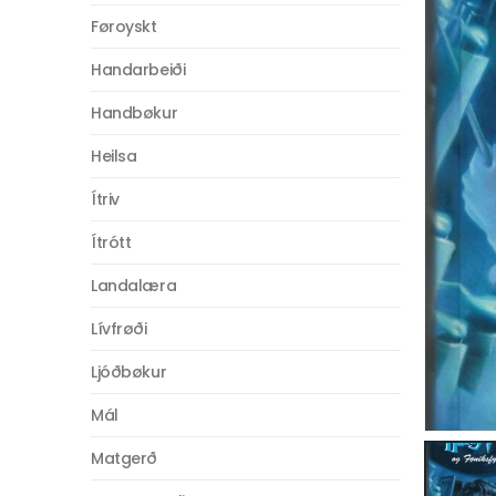
Føroyskt
Handarbeiði
Handbøkur
Heilsa
Ítriv
Ítrótt
Landalæra
Lívfrøði
Ljóðbøkur
Mál
Matgerð