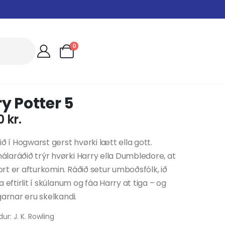
0
y Potter 5
00
kr.
ið í Hogwarst gerst hvørki lætt ella gott.
aráðið trýr hvørki Harry ella Dumbledore, at
t er afturkomin. Ráðið setur umboðsfólk, ið
a eftirlit í skúlanum og fáa Harry at tiga – og
garnar eru skelkandi.
ur: J. K. Rowling