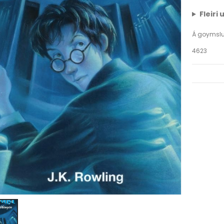
Fleiri
Á goymsl
4623