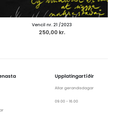
Byrta, LP
200,00
kr.
v.mvg
ænasta
Upplatingartíðir
Allar gerandisdagar
09.00 - 16.00
ar