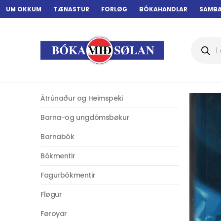
UM OKKUM
TÆNASTUR
FORLØG
BÓKAHANDLAR
SAMB
Products
search
Átrúnaður og Heimspeki
Barna-og ungdómsbøkur
Barnabók
Bókmentir
Fagurbókmentir
Fløgur
Føroyar