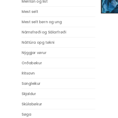
Mentan og list
Mest selt
Mest selt børn og ung
Námsfrøði og Sálarfrøði
Náttúra opg tøkni
Nýggjar vørur
Orðabøkur
Ritsavn
Sangleikur
Skjaldur
Skúlabøkur
Søga