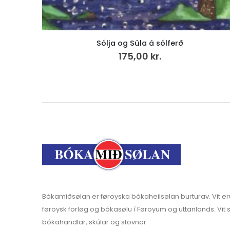
Náttúrunnar Børn (15)
40,00
kr.
Bókamiðsølan er føroyska bókaheilsølan burturav. Vit er
føroysk forløg og bókasølu í Føroyum og uttanlands. Vit s
bókahandlar, skúlar og stovnar.