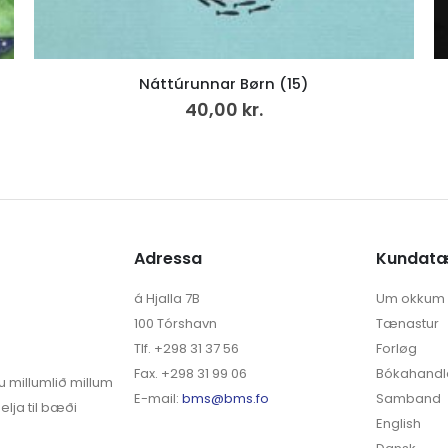
Vencil nr. 21 /2023
250,00
kr.
Adressa
Kundat
á Hjalla 7B
Um okkum
100 Tórshavn
Tænastur
Tlf. +298 31 37 56
Forløg
Fax. +298 31 99 06
Bókahandl
u millumlið millum
E-mail:
bms@bms.fo
Samband
elja til bæði
English