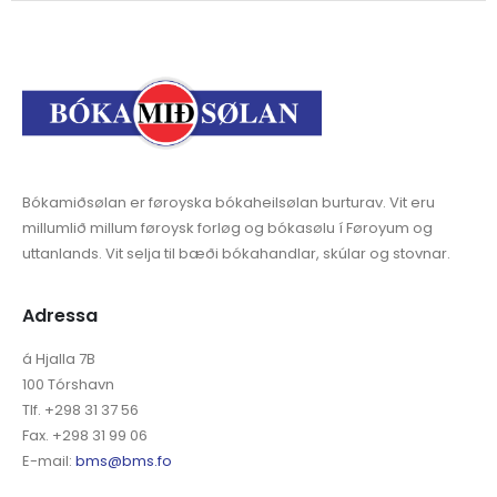
Bókamiðsølan er føroyska bókaheilsølan burturav. Vit eru
millumlið millum føroysk forløg og bókasølu í Føroyum og
uttanlands. Vit selja til bæði bókahandlar, skúlar og stovnar.
Adressa
á Hjalla 7B
100 Tórshavn
Tlf. +298 31 37 56
Fax. +298 31 99 06
E-mail:
bms@bms.fo