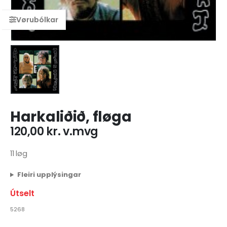
Harkaliðið, fløga
120,00
kr.
v.mvg
11 løg
Fleiri upplýsingar
Útselt
5268