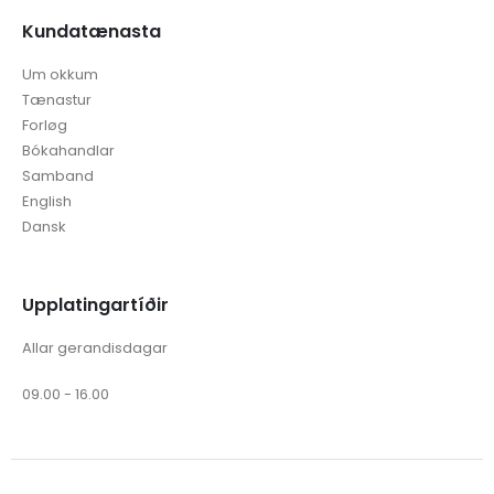
Kundatænasta
Um okkum
Tænastur
Forløg
Bókahandlar
Samband
English
Dansk
Upplatingartíðir
Allar gerandisdagar
09.00 - 16.00