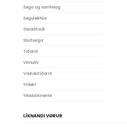
Søga og samfelag
Søguleikhús
Støddfrøði
Stuttsøga
Tíðarrit
Vinnulív
Vísindatíðarrit
Ymiskt
Yrkisbókmentir
LÍKNANDI VØRUR