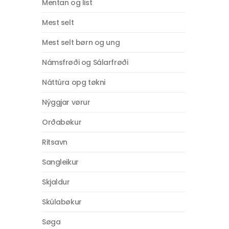
Mentan og list
Mest selt
Mest selt børn og ung
Námsfrøði og Sálarfrøði
Náttúra opg tøkni
Nýggjar vørur
Orðabøkur
Ritsavn
Sangleikur
Skjaldur
Skúlabøkur
Søga