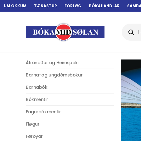
UM OKKUM
TÆNASTUR
FORLØG
BÓKAHANDLAR
SAMB
Products
search
Átrúnaður og Heimspeki
Barna-og ungdómsbøkur
Barnabók
Bókmentir
Fagurbókmentir
Fløgur
Føroyar