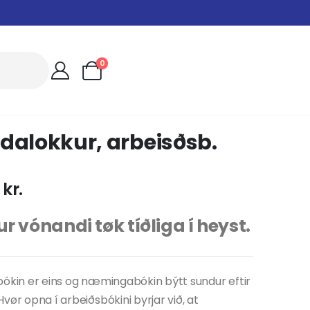
0
dalokkur, arbeisðsb.
0
kr.
r vónandi tøk tíðliga í heyst.
ókin er eins og næmingabókin býtt sundur eftir
vør opna í arbeiðsbókini byrjar við, at