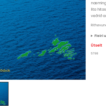
næmingar
lita hit
veðrið a
Rithøvun
Fleiri
Útselt
5798