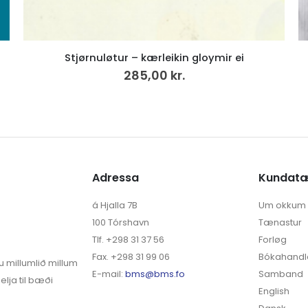
For the Common Good (38)
280,00
kr.
Adressa
Kundat
á Hjalla 7B
Um okkum
100 Tórshavn
Tænastur
Tlf. +298 31 37 56
Forløg
Fax. +298 31 99 06
Bókahandl
u millumlið millum
E-mail:
bms@bms.fo
Samband
elja til bæði
English