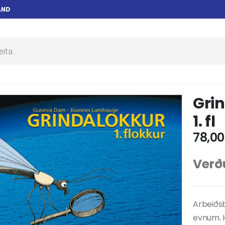
AND
Grin
1. fl
78,0
Verðu
Arbeiðsb
evnum. H