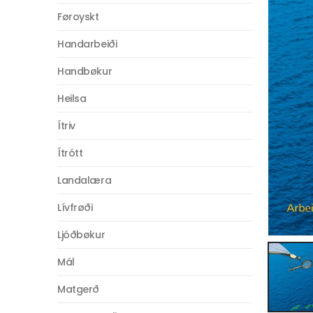
Føroyskt
Handarbeiði
Handbøkur
Heilsa
Ítriv
Ítrótt
Landalæra
Lívfrøði
Ljóðbøkur
Mál
Matgerð