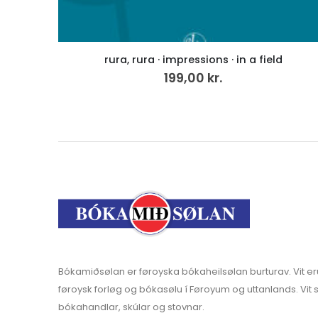
Stjørnuløtur – kærleikin gloymir ei
285,00
kr.
Bókamiðsølan er føroyska bókaheilsølan burturav. Vit er
føroysk forløg og bókasølu í Føroyum og uttanlands. Vit s
bókahandlar, skúlar og stovnar.