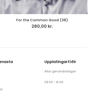
Føroyskt bíbliumál í 200 ár
248,00
kr.
ænasta
Upplatingartíðir
Allar gerandisdagar
09.00 - 16.00
ar