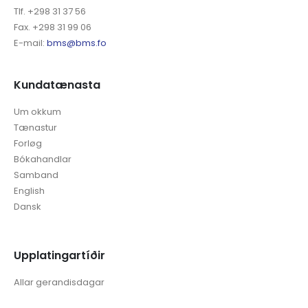
Tlf. +298 31 37 56
Fax. +298 31 99 06
E-mail:
bms@bms.fo
Kundatænasta
Um okkum
Tænastur
Forløg
Bókahandlar
Samband
English
Dansk
Upplatingartíðir
Allar gerandisdagar