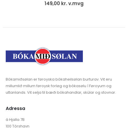
149,00
kr.
v.mvg
Bókamiðsølan er føroyska bókaheilsølan burturav. Vit eru
millumlið millum føroysk forløg og bókasølu í Føroyum og
uttanlands. Vit selja til bæði bókahandlar, skúlar og stovnar.
Adressa
á Hjalla 7B
100 Tórshavn