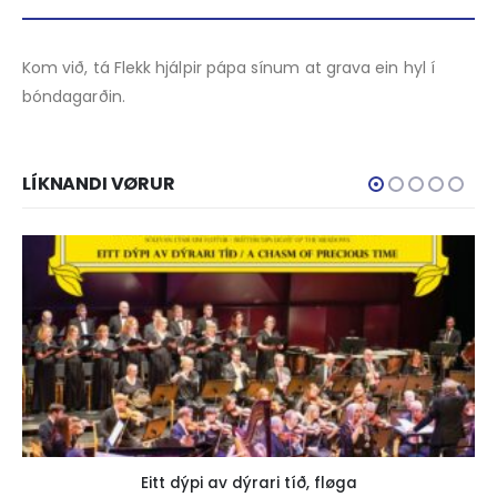
Kom við, tá Flekk hjálpir pápa sínum at grava ein hyl í
bóndagarðin.
LÍKNANDI VØRUR
Eitt dýpi av dýrari tíð, fløga