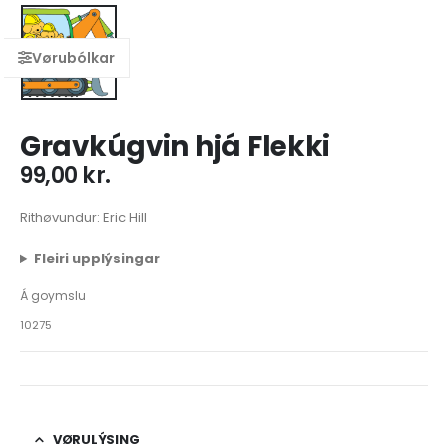
Gravkúgvin hjá Flekki
99,00
kr.
Rithøvundur: Eric Hill
Fleiri upplýsingar
Á goymslu
10275
VØRULÝSING