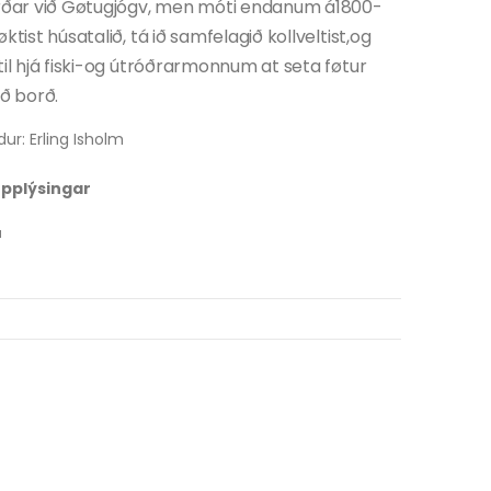
arðar við Gøtugjógv, men móti endanum á1800-
ktist húsatalið, tá ið samfelagið kollveltist,og
til hjá fiski-og útróðrarmonnum at seta føtur
ið borð.
ur: Erling Isholm
 upplýsingar
u