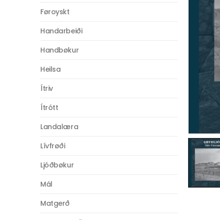
Føroyskt
Handarbeiði
Handbøkur
Heilsa
Ítriv
Ítrótt
Landalæra
Lívfrøði
Ljóðbøkur
Mál
Matgerð