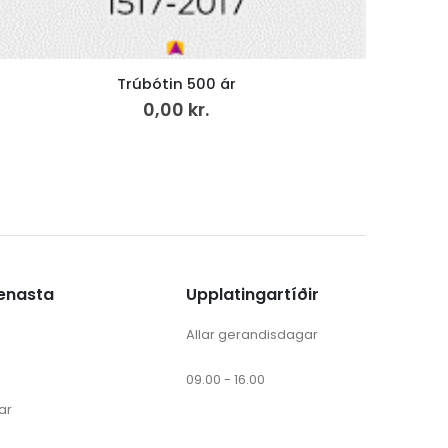
Hjartasláttur, LP
Sole
199,00
kr.
v.mvg
ænasta
Upplatingartíðir
Allar gerandisdagar
09.00 - 16.00
ar