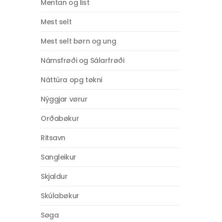
Mentan og list
Mest selt
Mest selt børn og ung
Námsfrøði og Sálarfrøði
Náttúra opg tøkni
Nýggjar vørur
Orðabøkur
Ritsavn
Sangleikur
Skjaldur
Skúlabøkur
Søga