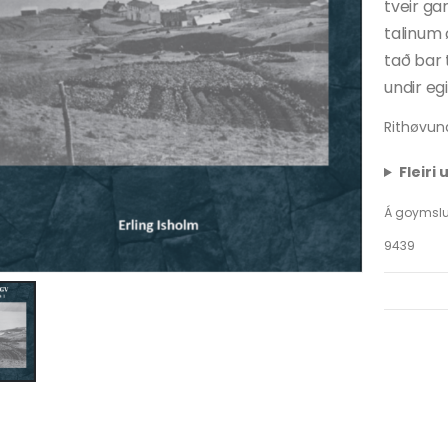
tveir g
talinum ø
tað bar 
undir eg
Rithøvund
Fleiri
Á goymsl
9439