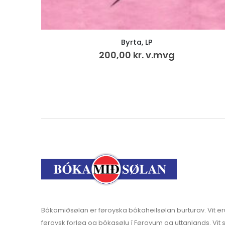
Saga Sumbinga 3.
500,00
kr.
VÍS MEIRA
Bókamiðsølan er føroyska bókaheilsølan burturav. Vit er
føroysk forløg og bókasølu í Føroyum og uttanlands. Vit s