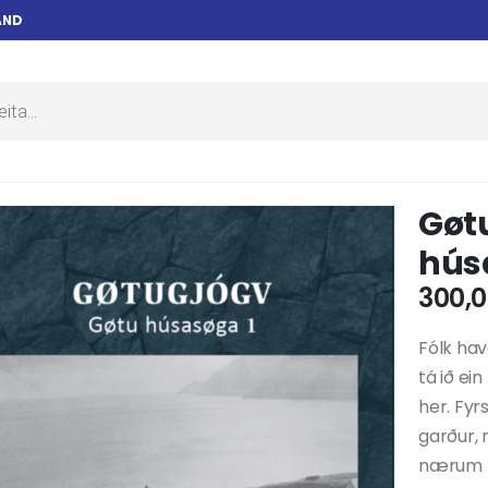
AND
Gøt
húsa
300,
Fólk hav
tá ið ei
her. Fyr
garður, 
nærum h