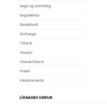
Søga og samfelag
Søguleikhús
Støddfrøði
Stuttsøga
Tíðarrit
Vinnulív
Vísindatíðarrit
Ymiskt
Yrkisbókmentir
LÍKNANDI VØRUR