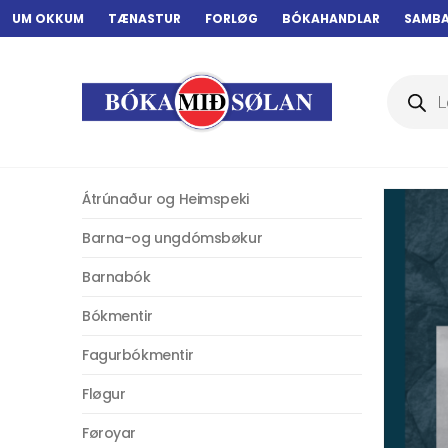
UM OKKUM
TÆNASTUR
FORLØG
BÓKAHANDLAR
SAMB
Products
search
Átrúnaður og Heimspeki
Barna-og ungdómsbøkur
Barnabók
Bókmentir
Fagurbókmentir
Fløgur
Føroyar