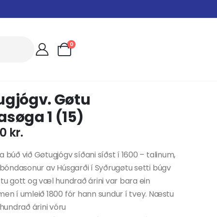
0
ugjógv. Gøtu
søga 1 (15)
00
kr.
a búð við Gøtugjógv síðani síðst í 1600 – talinum,
n bóndasonur av Húsgarði í Syðrugøtu setti búgv
stu gott og væl hundrað árini var bara ein
men í umleið 1800 fór hann sundur í tvey. Næstu
undrað árini vóru