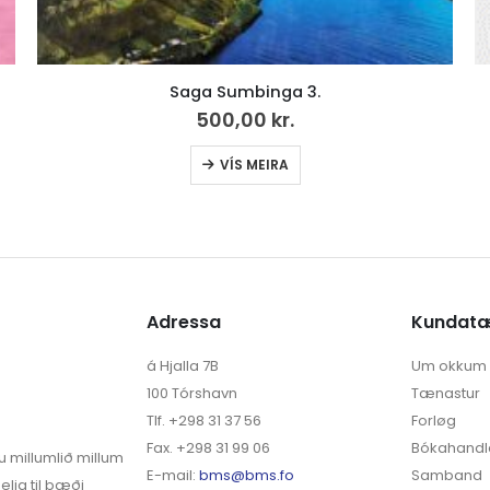
Trúbótin 500 ár
0,00
kr.
Adressa
Kundat
á Hjalla 7B
Um okkum
100 Tórshavn
Tænastur
Tlf. +298 31 37 56
Forløg
Fax. +298 31 99 06
Bókahandl
u millumlið millum
E-mail:
bms@bms.fo
Samband
elja til bæði