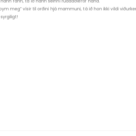
hann fann, tá ið hann seinni ruddaðieftir hana.
loym meg” vísir til orðini hjá mammuni, tá ið hon ikki vildi viðu
yrgiligt!