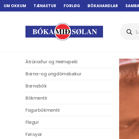
UM OKKUM
TÆNASTUR
FORLØG
BÓKAHANDLAR
SAMB
Products
search
Átrúnaður og Heimspeki
Barna-og ungdómsbøkur
Barnabók
Bókmentir
Fagurbókmentir
Fløgur
Føroyar