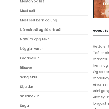
Mentan og list
Mest selt
Mest selt børn og ung
Námsfrøði og Sálarfrøði
VØRULÝS
Náttúra opg tøkni
Hetta er 
Nýggjar vørur
Tað er ei
Orðabøkur
mammu sín
henni og 
Ritsavn
Og so sorg
Sangleikur
móðurloys
einum sin
Skjaldur
Árini gan
Skúlabøkur
Alex sigu
longdist 
Søga