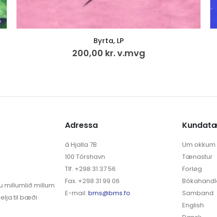
Tey á Steffansleiti
50,00
kr.
Adressa
Kundat
á Hjalla 7B
Um okkum
100 Tórshavn
Tænastur
Tlf. +298 31 37 56
Forløg
Fax. +298 31 99 06
Bókahandl
u millumlið millum
E-mail:
bms@bms.fo
Samband
elja til bæði
English