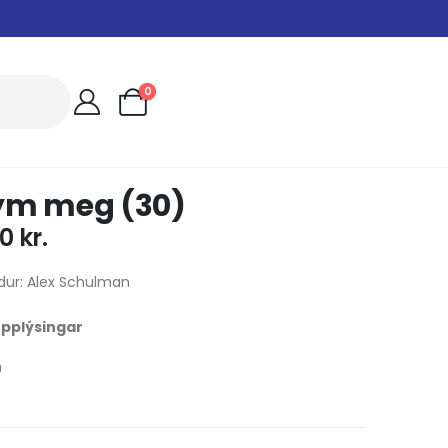
0
ym meg (30)
00
kr.
dur: Alex Schulman
 upplýsingar
u