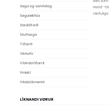
Alex sum 
Søga og samfelag
Heitið “G
ræðuliga s
Søguleikhús
Støddfrøði
Stuttsøga
Tíðarrit
Vinnulív
Vísindatíðarrit
Ymiskt
Yrkisbókmentir
LÍKNANDI VØRUR