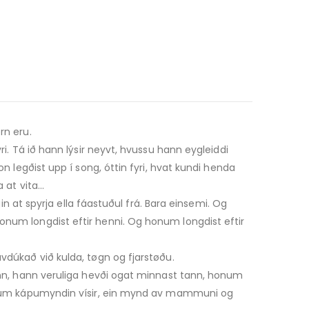
rn eru.
ri. Tá ið hann lýsir neyvt, hvussu hann eygleiddi
on legðist upp í song, óttin fyri, hvat kundi henda
a at vita…
gin at spyrja ella fáastuðul frá. Bara einsemi. Og
onum longdist eftir henni. Og honum longdist eftir
vdúkað við kulda, tøgn og fjarstøðu.
tann, hann veruliga hevði ogat minnast tann, honum
nn,sum kápumyndin vísir, ein mynd av mammuni og