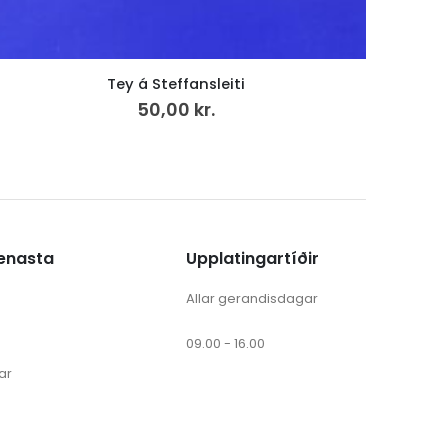
Hjartasláttur, LP
199,00
kr.
v.mvg
ænasta
Upplatingartíðir
Allar gerandisdagar
09.00 - 16.00
ar