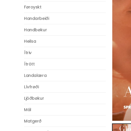
Føroyskt
Handarbeiði
Handbøkur
Heilsa
Ítriv
Ítrótt
Landalæra
Lívfrøði
Ljóðbøkur
Mál
Matgerð