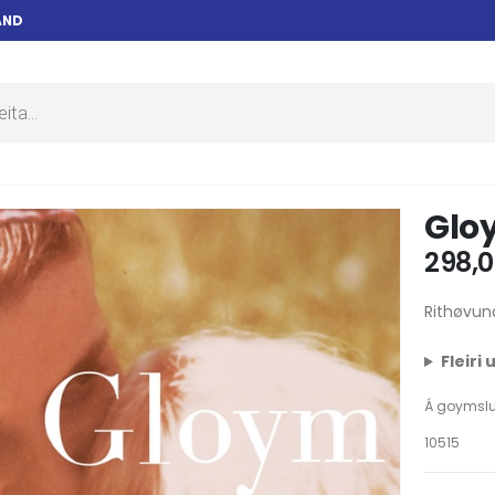
AND
Glo
298,
Rithøvun
Fleiri
Á goymsl
10515