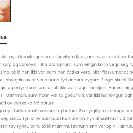
ING
tekstur, ið kensluliga nemur ógviliga djúpt, um hvussu sárbær bø
n sorg og vónloysi í lítla dronginum, sum eingin kann verja seg fy
a, tá ið hon ikki var, sum hon átti at vera. Allar fløskurnar,at h
øll ábyrgdin av at verja hana fyri annara eygum. Eingin skuldi fá
in og ørkymlanin um, at alt ikki var í lagi í familjuni. Har var ein
i. Mamman, sum hann var so góður við, var ikki har longur, ogh
dri av eymleika frá øðrum.
ga og støðan bæði versnar og batnar. Ein syrgilig ættarsøga er a
r seg skriva fyri at endurskapa barndómin. Fyri at sættast við 
eftir, tey fyrstu árini, tá ið mammufavnurin enn var opin. Ta