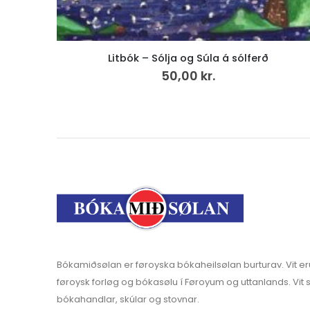
Byrta, LP
200,00
kr.
v.mvg
Bókamiðsølan er føroyska bókaheilsølan burturav. Vit er
føroysk forløg og bókasølu í Føroyum og uttanlands. Vit s
bókahandlar, skúlar og stovnar.