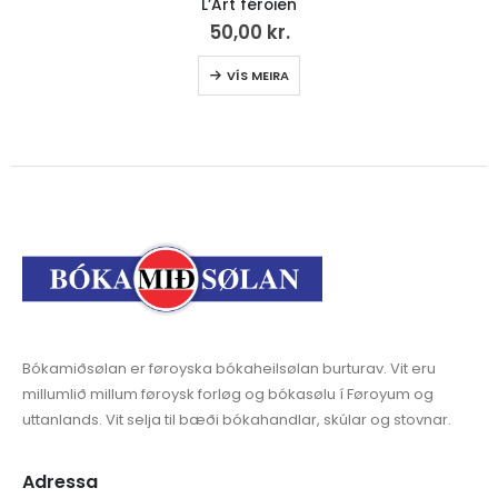
L’Art féroien
50,00
kr.
VÍS MEIRA
Bókamiðsølan er føroyska bókaheilsølan burturav. Vit eru
millumlið millum føroysk forløg og bókasølu í Føroyum og
uttanlands. Vit selja til bæði bókahandlar, skúlar og stovnar.
Adressa