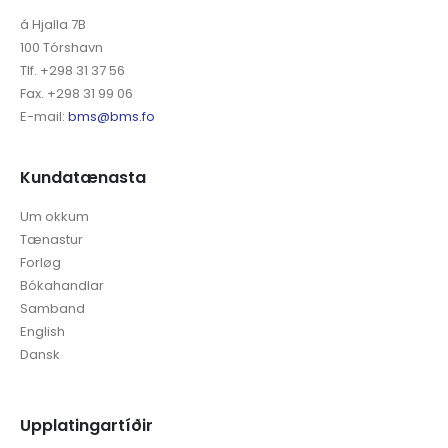
á Hjalla 7B
100 Tórshavn
Tlf. +298 31 37 56
Fax. +298 31 99 06
E-mail:
bms@bms.fo
Kundatænasta
Um okkum
Tænastur
Forløg
Bókahandlar
Samband
English
Dansk
Upplatingartíðir