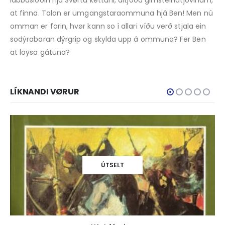
labbaslóðin hjá Svørtu kettuni, altjóða gimsteinatjóvinum,
at finna. Talan er umgangstaraommuna hjá Ben! Men nú
omman er farin, hvør kann so í allari víðu verð stjala ein
sodýrabaran dýrgrip og skylda upp á ommuna? Fer Ben
at loysa gátuna?
LÍKNANDI VØRUR
ÚTSELT