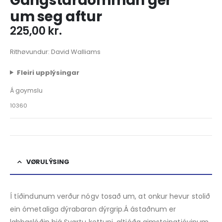
Gangstaraomman ger
um seg aftur
225,00
kr.
Rithøvundur: David Walliams
Fleiri upplýsingar
Á goymslu
10360
VØRULÝSING
Í tíðindunum verður nógv tosað um, at onkur hevur stolið
ein ómetaliga dýrabaran dýrgrip.Á ástaðnum er