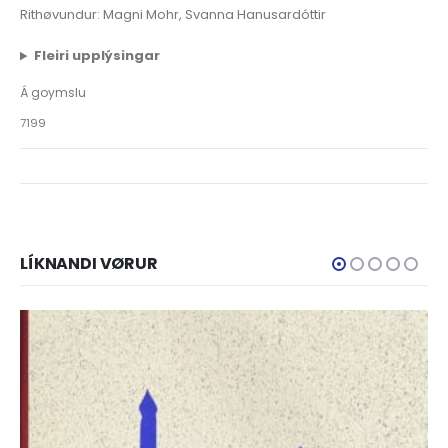
Rithøvundur: Magni Mohr, Svanna Hanusardóttir
Fleiri upplýsingar
Á goymslu
7199
LÍKNANDI VØRUR