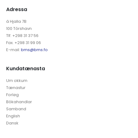
Adressa
á Hjalla 7B
100 Tórshavn
Tlf. +298 31 37 56
Fax. +298 31 99 06
E-mail:
bms@bms.fo
Kundatænasta
Um okkum
Tænastur
Forløg
Bókahandlar
Samband
English
Dansk