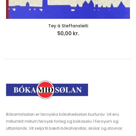
Tey á Steffansleiti
50,00
kr.
Bókamiðsølan er føroyska bókaheilsølan burturav. Vit eru
millumlið millum føroysk forløg og bókasølu í Føroyum og
uttanlands. Vit selja til bæði bókahandlar, skúlar og stovnar.