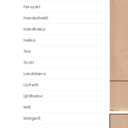
Føroyskt
Handarbeiði
Handbøkur
Heilsa
Ítriv
Ítrótt
Landalæra
Lívfrøði
Ljóðbøkur
Mál
Matgerð