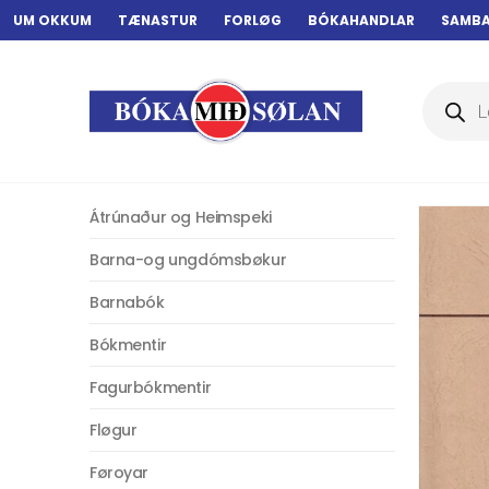
UM OKKUM
TÆNASTUR
FORLØG
BÓKAHANDLAR
SAMB
Products
search
Átrúnaður og Heimspeki
Barna-og ungdómsbøkur
Barnabók
Bókmentir
Fagurbókmentir
Fløgur
Føroyar