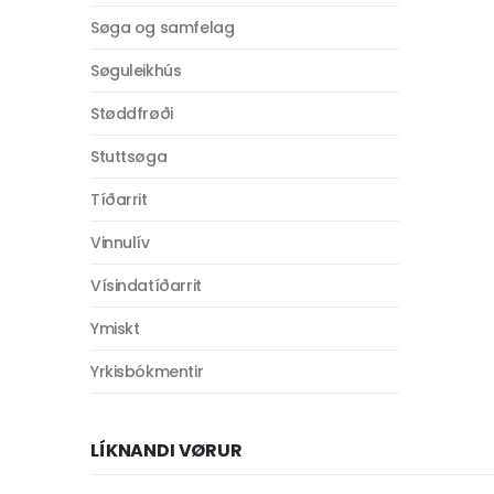
Søga og samfelag
Søguleikhús
Støddfrøði
Stuttsøga
Tíðarrit
Vinnulív
Vísindatíðarrit
Ymiskt
Yrkisbókmentir
LÍKNANDI VØRUR