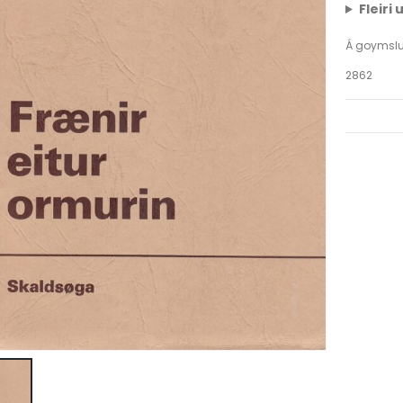
Fleiri
Á goymsl
2862