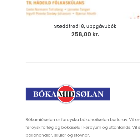
For the Common Good (38)
280,00
kr.
Bókamiðsølan er føroyska bókaheilsølan burturav. Vit er
føroysk forløg og bókasølu í Føroyum og uttanlands. Vit s
bókahandlar, skúlar og stovnar.