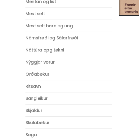
Mentan og list
Mest selt
Mest selt børn og ung
Námsfrøði og Sálarfrøði
Náttúra opg tøkni
Nýggjar vørur
Orðabøkur
Ritsavn
Sangleikur
Skjaldur
Skúlabøkur
Søga