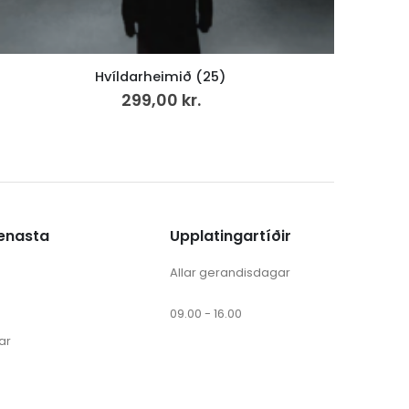
Vencil nr. 21 /2023
250,00
kr.
ænasta
Upplatingartíðir
Allar gerandisdagar
09.00 - 16.00
ar