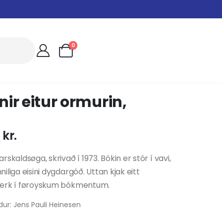
0
ir eitur ormurin,
0
kr.
rskaldsøga, skrivað í 1973. Bókin er stór í vavi,
iliga eisini dygdargóð. Uttan kjak eitt
erk í føroyskum bókmentum.
ur: Jens Pauli Heinesen