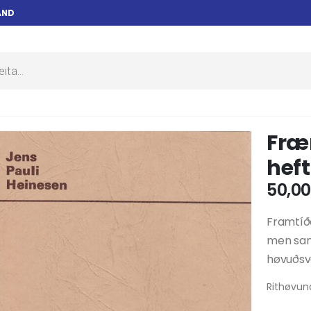
AND
Fræn
heft
50,0
Framtíða
men sann
høvuðsv
Rithøvund