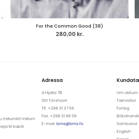
Hvíldarheimið (25)
299,00
kr.
Adressa
Kundat
á Hjalla 7B
Um okkum
100 Tórshavn
Tænastur
Tlf. +298 31 37 56
Forløg
Fax. +298 31 99 06
Bókahandl
u millumlið millum
E-mail:
bms@bms.fo
Samband
elja til bæði
English