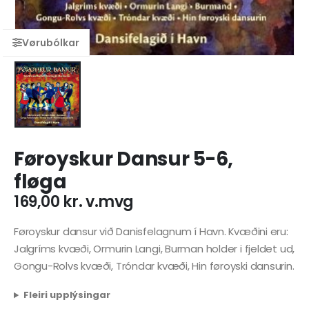
Føroyskur Dansur 5-6,
fløga
169,00
kr.
v.mvg
Føroyskur dansur við Danisfelagnum í Havn. Kvæðini eru:
Jalgríms kvæði, Ormurin Langi, Burman holder i fjeldet ud,
Gongu-Rolvs kvæði, Tróndar kvæði, Hin føroyski dansurin.
Fleiri upplýsingar