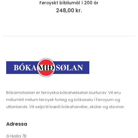
Føroyskt bíbliumál í 200 ár
248,00
kr.
Bókamiðsølan er føroyska bókaheilsølan burturav. Vit eru
millumlið millum føroysk forløg og bókasølu í Føroyum og
uttanlands. Vit selja til bæði bókahandlar, skúlar og stovnar.
Adressa
á Hjalla 7B