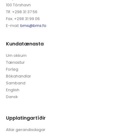
100 Tórshavn
Tlf. +298 31 37 56
Fax. +298 31 99 06
E-mail:
bms@bms.fo
Kundatænasta
Um okkum
Tænastur
Forløg
Bókahandlar
Samband
English
Dansk
Upplatingartíðir
Allar gerandisdagar