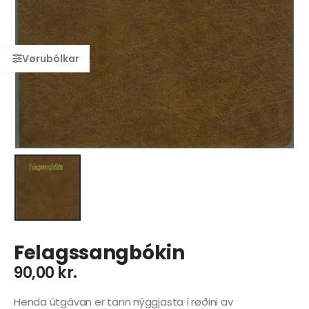
Felagssangbókin
90,00
kr.
Henda útgávan er tann nýggjasta í røðini av