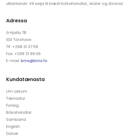
uttanlands. Vit selja til bæði bókahandlar, skúlar og stovnar.
Adressa
á Hjalla 7B
100 Tórshavn
Tlf. +298 31 37 56
Fax. +298 31 99 06
E-mail:
bms@bms.fo
Kundatænasta
Um okkum
Tænastur
Forløg
Bókahandlar
Samband
English
Dansk