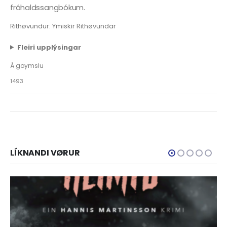
fráhaldssangbókum.
Rithøvundur: Ymiskir Rithøvundar
Fleiri upplýsingar
Á goymslu
1493
LÍKNANDI VØRUR