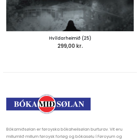
Hvíldarheimið (25)
299,00
kr.
Bókamiðsølan er føroyska bókaheilsølan burturav. Vit eru
millumlið millum føroysk forløg og bókasølu í Føroyum og