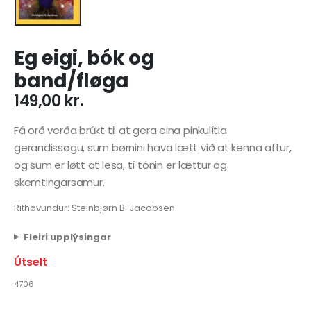
Eg eigi, bók og
band/fløga
149,00
kr.
Fá orð verða brúkt til at gera eina pinkulítla
gerandissøgu, sum børnini hava lætt við at kenna aftur,
og sum er løtt at lesa, tí tónin er lættur og
skemtingarsamur.
Rithøvundur: Steinbjørn B. Jacobsen
Fleiri upplýsingar
Útselt
4706