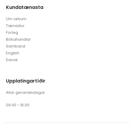
Kundatænasta
Um okkum
Tænastur
Forløg
Bókahandlar
Samband
English
Dansk
Upplatingartíðir
Allar gerandisdagar
09.00 - 16.00