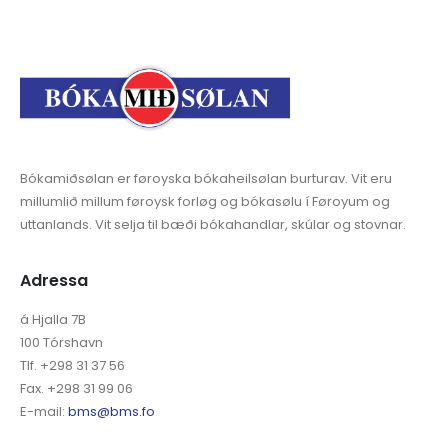
Bókamiðsølan er føroyska bókaheilsølan burturav. Vit eru
millumlið millum føroysk forløg og bókasølu í Føroyum og
uttanlands. Vit selja til bæði bókahandlar, skúlar og stovnar.
Adressa
á Hjalla 7B
100 Tórshavn
Tlf. +298 31 37 56
Fax. +298 31 99 06
E-mail:
bms@bms.fo