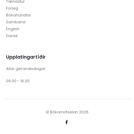
Tænastur
Forløg
Bókahandlar
Samband
English
Dansk
Upplatingartíðir
Allar gerandisdagar
09.00 - 16.00
© Bókamiðsølan 2026