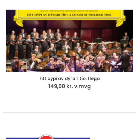
rura, rura · impressions · in a field
199,00
kr.