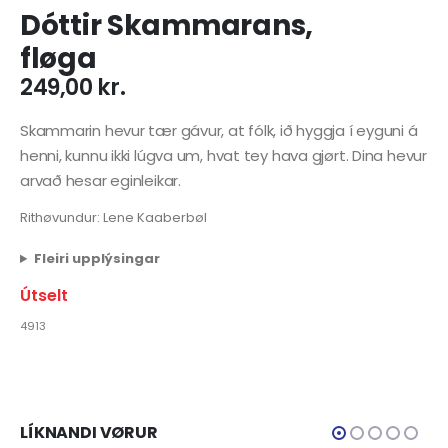
Dóttir Skammarans,
fløga
249,00
kr.
Skammarin hevur tær gávur, at fólk, ið hyggja í eyguni á
henni, kunnu ikki lúgva um, hvat tey hava gjørt. Dina hevur
arvað hesar eginleikar.
Rithøvundur: Lene Kaaberbøl
Fleiri upplýsingar
Útselt
4913
LÍKNANDI VØRUR