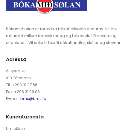
Bókamiðsølan er føroyska bókaheilsølan burturav. Vit eru
millumlið millum føroysk forløg og bókasølu í Føroyum og
uttanlands. Vit selja til bæði bókahandlar, skúlar og stovnar.
Adressa
á Hjalla 7B
100 Tórshavn
Tlf. +298 31 37 56
Fax. +298 31 99 06
E-mail:
bms@bms.fo
Kundatænasta
Um okkum