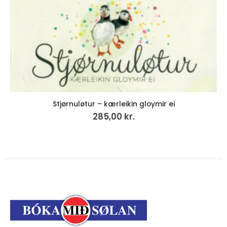
Stjørnuløtur – kærleikin gloymir ei
285,00
kr.