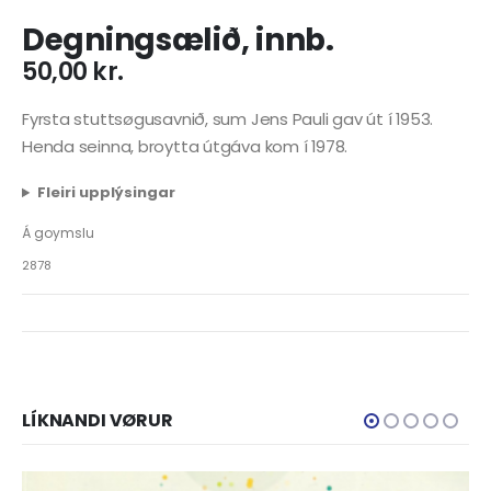
Degningsælið, innb.
50,00
kr.
Fyrsta stuttsøgusavnið, sum Jens Pauli gav út í 1953.
Henda seinna, broytta útgáva kom í 1978.
Fleiri upplýsingar
Á goymslu
2878
LÍKNANDI VØRUR