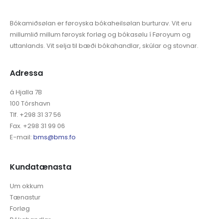
Bókamiðsølan er føroyska bókaheilsølan burturav. Vit eru
millumlið millum føroysk forløg og bókasølu í Føroyum og
uttanlands. Vit selja til bæði bókahandlar, skúlar og stovnar.
Adressa
á Hjalla 7B
100 Tórshavn
Tlf. +298 31 37 56
Fax. +298 31 99 06
E-mail:
bms@bms.fo
Kundatænasta
Um okkum
Tænastur
Forløg