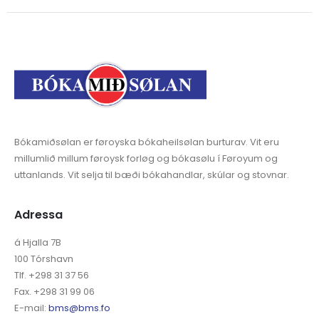
Bókamiðsølan er føroyska bókaheilsølan burturav. Vit eru
millumlið millum føroysk forløg og bókasølu í Føroyum og
uttanlands. Vit selja til bæði bókahandlar, skúlar og stovnar.
Adressa
á Hjalla 7B
100 Tórshavn
Tlf. +298 31 37 56
Fax. +298 31 99 06
E-mail:
bms@bms.fo