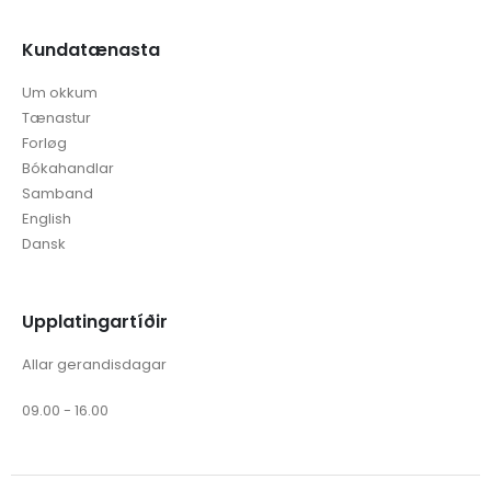
Kundatænasta
Um okkum
Tænastur
Forløg
Bókahandlar
Samband
English
Dansk
Upplatingartíðir
Allar gerandisdagar
09.00 - 16.00