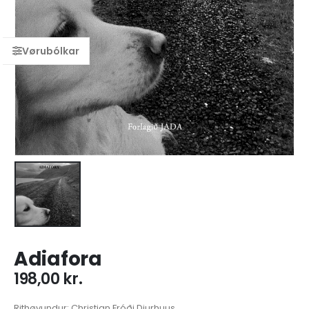
Adiafora
198,00
kr.
Rithøvundur: Christian Fróði Djurhuus