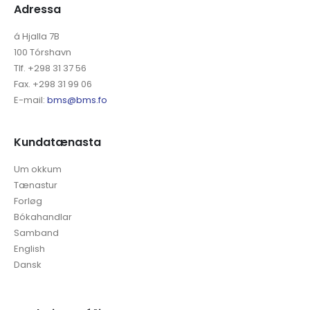
Adressa
á Hjalla 7B
100 Tórshavn
Tlf. +298 31 37 56
Fax. +298 31 99 06
E-mail:
bms@bms.fo
Kundatænasta
Um okkum
Tænastur
Forløg
Bókahandlar
Samband
English
Dansk