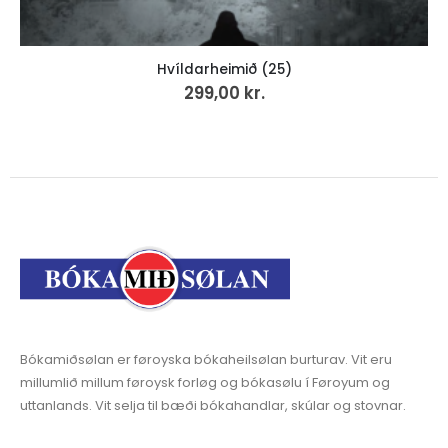
Hvíldarheimið (25)
299,00
kr.
Bókamiðsølan er føroyska bókaheilsølan burturav. Vit eru
millumlið millum føroysk forløg og bókasølu í Føroyum og
uttanlands. Vit selja til bæði bókahandlar, skúlar og stovnar.