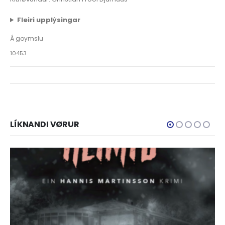
Fleiri upplýsingar
Á goymslu
10453
LÍKNANDI VØRUR