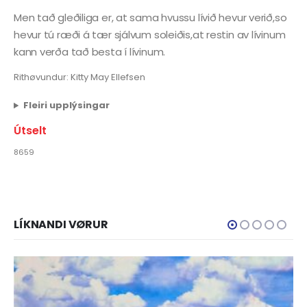
Men tað gleðiliga er, at sama hvussu lívið hevur verið,so
hevur tú ræði á tær sjálvum soleiðis,at restin av lívinum
kann verða tað besta í lívinum.
Rithøvundur: Kitty May Ellefsen
Fleiri upplýsingar
Útselt
8659
LÍKNANDI VØRUR