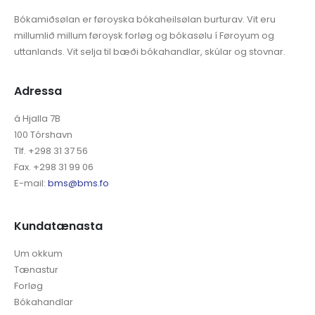
Bókamiðsølan er føroyska bókaheilsølan burturav. Vit eru
millumlið millum føroysk forløg og bókasølu í Føroyum og
uttanlands. Vit selja til bæði bókahandlar, skúlar og stovnar.
Adressa
á Hjalla 7B
100 Tórshavn
Tlf. +298 31 37 56
Fax. +298 31 99 06
E-mail:
bms@bms.fo
Kundatænasta
Um okkum
Tænastur
Forløg
Bókahandlar