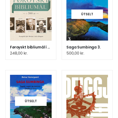
ÚTSELT
Føroyskt bíbliumál í 200 ár
Saga Sumbinga 3.
248,00
kr.
500,00
kr.
ÚTSELT