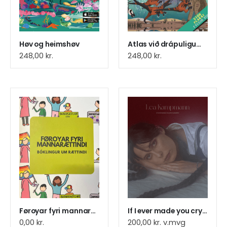
Høv og heimshøv
Atlas við drápuligum dinosaurum
248,00
kr.
248,00
kr.
Føroyar fyri mannarættindi
If I ever made you cry, I´am sorry, LP
0,00
kr.
200,00
kr.
v.mvg