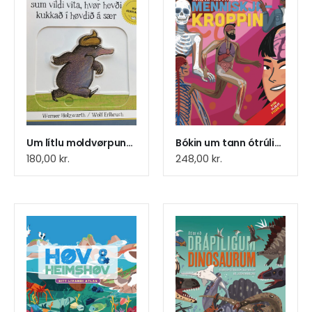
Um lítlu moldvørpuna, sum vildi vita, hvør hevði kukkað í høvdið á sær
Bókin um tann ótrúliga menniskjakroppin
180,00
kr.
248,00
kr.