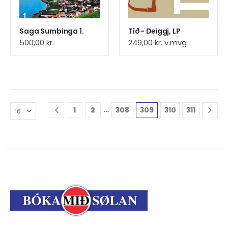
Saga Sumbinga 1.
Tíð - Deiggj, LP
500,00
kr.
249,00
kr.
v.mvg
…
1
2
308
309
310
311