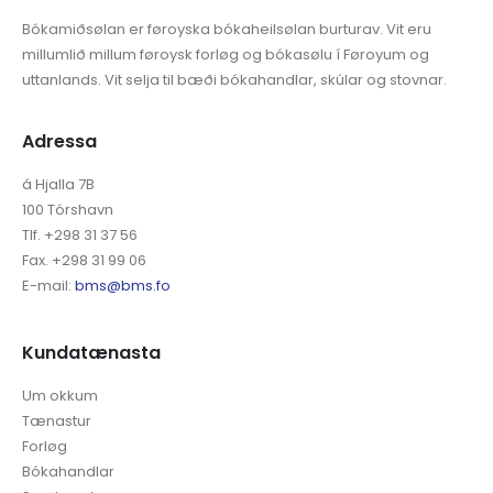
Bókamiðsølan er føroyska bókaheilsølan burturav. Vit eru
millumlið millum føroysk forløg og bókasølu í Føroyum og
uttanlands. Vit selja til bæði bókahandlar, skúlar og stovnar.
Adressa
á Hjalla 7B
100 Tórshavn
Tlf. +298 31 37 56
Fax. +298 31 99 06
E-mail:
bms@bms.fo
Kundatænasta
Um okkum
Tænastur
Forløg
Bókahandlar