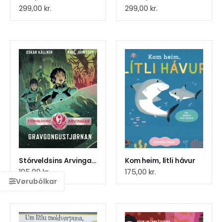
299,00
kr.
299,00
kr.
Stórveldsins Arvingar 3. Gravgongustjørnan
Kom heim, lítli hávur
195,00
kr.
175,00
kr.