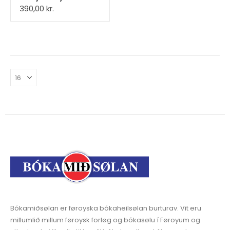
390,00
kr.
Bókamiðsølan er føroyska bókaheilsølan burturav. Vit eru
millumlið millum føroysk forløg og bókasølu í Føroyum og