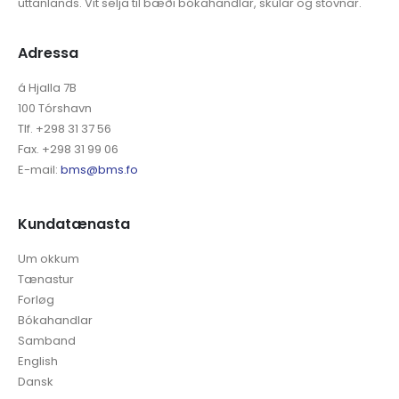
uttanlands. Vit selja til bæði bókahandlar, skúlar og stovnar.
Adressa
á Hjalla 7B
100 Tórshavn
Tlf. +298 31 37 56
Fax. +298 31 99 06
E-mail:
bms@bms.fo
Kundatænasta
Um okkum
Tænastur
Forløg
Bókahandlar
Samband
English
Dansk