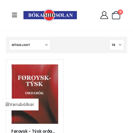
0
Føroysk - Týsk orðabók (12)