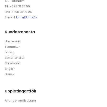
100 Tórshavn
Tlf. +298 31 37 56
Fax. +298 31 99 06
E-mail:
bms@bms.fo
Kundatænasta
Um okkum
Tænastur
Forløg
Bókahandlar
Samband
English
Dansk
Upplatingartíðir
Allar gerandisdagar