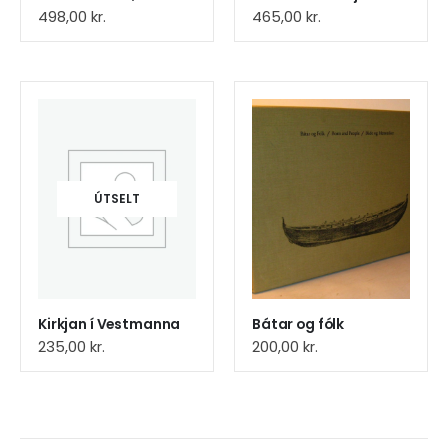
498,00
kr.
465,00
kr.
ÚTSELT
Kirkjan í Vestmanna
Bátar og fólk
235,00
kr.
200,00
kr.