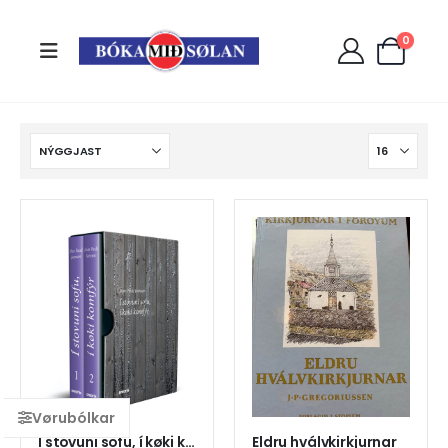
0
Í stovuni sofu, í køki komfýr bd. 1 + 2
Eldru hválvkirkjurnar