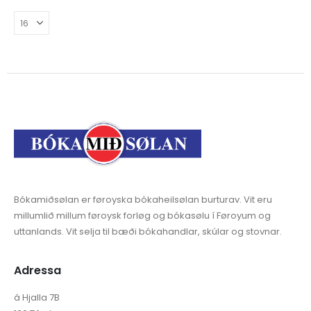
Bókamiðsølan er føroyska bókaheilsølan burturav. Vit eru
millumlið millum føroysk forløg og bókasølu í Føroyum og
uttanlands. Vit selja til bæði bókahandlar, skúlar og stovnar.
Adressa
á Hjalla 7B