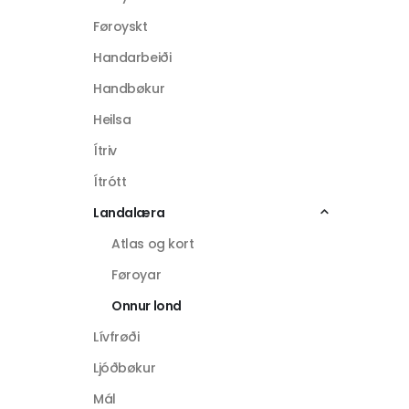
Føroyskt
Handarbeiði
Handbøkur
Heilsa
Ítriv
Ítrótt
Landalæra
Atlas og kort
Føroyar
Onnur lond
Lívfrøði
Ljóðbøkur
Mál