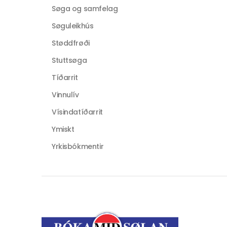
Søga og samfelag
Søguleikhús
Støddfrøði
Stuttsøga
Tíðarrit
Vinnulív
Vísindatíðarrit
Ymiskt
Yrkisbókmentir