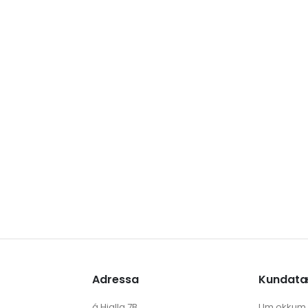
Adressa
Kundat
á Hjalla 7B
Um okkum