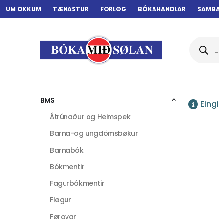
UM OKKUM
TÆNASTUR
FORLØG
BÓKAHANDLAR
SAMB
Products
search
BMS
Eing
Átrúnaður og Heimspeki
Barna-og ungdómsbøkur
Barnabók
Bókmentir
Fagurbókmentir
Fløgur
Føroyar