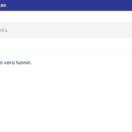
AND
in vøra funnin.