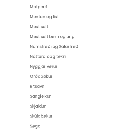
Matgerð
Mentan og list
Mest selt
Mest selt børn og ung
Námsfrøði og Sálarfrøði
Náttúra opg tøkni
Nýggjar vørur
Orðabøkur
Ritsavn
Sangleikur
Skjaldur
Skúlabøkur
Søga