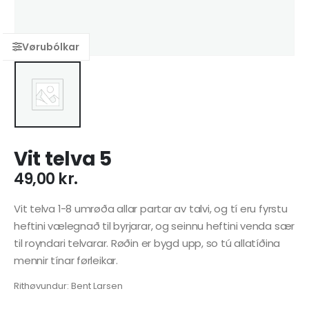
Vit telva 5
49,00
kr.
Vit telva 1-8 umrøða allar partar av talvi, og tí eru fyrstu
heftini vælegnað til byrjarar, og seinnu heftini venda sær
til royndari telvarar. Røðin er bygd upp, so tú allatíðina
mennir tínar førleikar.
Rithøvundur: Bent Larsen