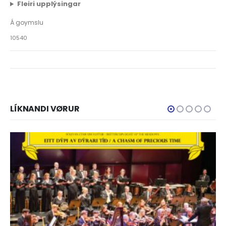
Fleiri upplýsingar
Á goymslu
10540
LÍKNANDI VØRUR