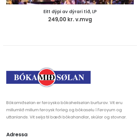
Eitt dýpi av dýrari tíð, LP
249,00
kr.
v.mvg
Bókamiðsølan er føroyska bókaheilsølan burturav. Vit eru
millumlið millum føroysk forløg og bókasølu í Føroyum og
uttanlands. Vit selja til bæði bókahandlar, skúlar og stovnar.
Adressa