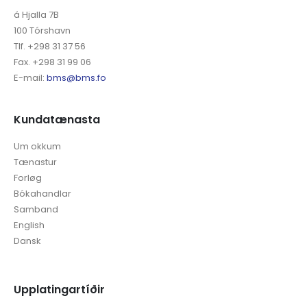
á Hjalla 7B
100 Tórshavn
Tlf. +298 31 37 56
Fax. +298 31 99 06
E-mail:
bms@bms.fo
Kundatænasta
Um okkum
Tænastur
Forløg
Bókahandlar
Samband
English
Dansk
Upplatingartíðir