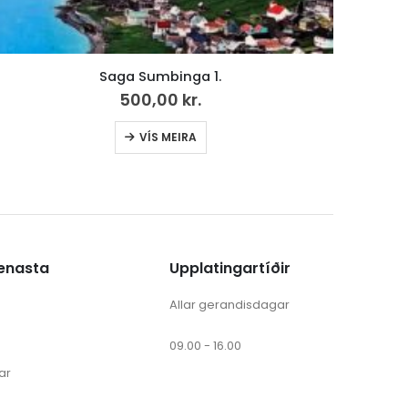
L’Art féroien
50,00
kr.
VÍS MEIRA
ænasta
Upplatingartíðir
Allar gerandisdagar
09.00 - 16.00
ar