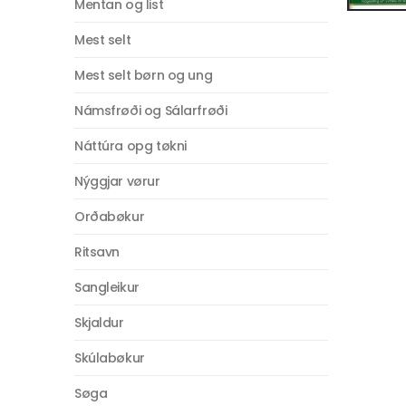
Mentan og list
Mest selt
Mest selt børn og ung
Námsfrøði og Sálarfrøði
Náttúra opg tøkni
Nýggjar vørur
Orðabøkur
Ritsavn
Sangleikur
Skjaldur
Skúlabøkur
Søga