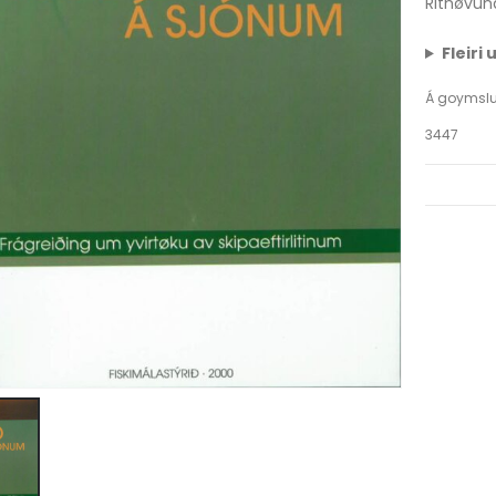
Rithøvun
Fleiri
Á goymsl
3447