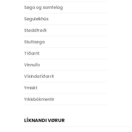
Søga og samfelag
Søguleikhús
Støddfrøði
Stuttsøga
Tíðarrit
Vinnulív
Vísindatíðarrit
Ymiskt
Yrkisbókmentir
LÍKNANDI VØRUR