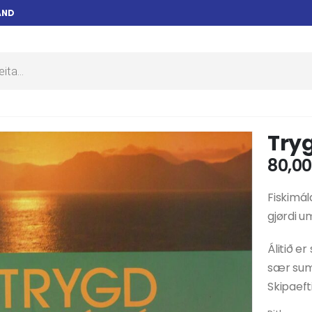
AND
Try
80,0
Fiskimál
gjørdi u
Álitið e
sær sum
Skipaeftir