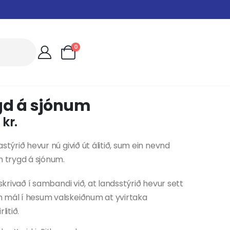
0
gd á sjónum
0
kr.
astýrið hevur nú givið út álitið, sum ein nevnd
m trygd á sjónum.
r skrivað í sambandi við, at landsstýrið hevur sett
 mál í hesum valskeiðnum at yvirtaka
litið.