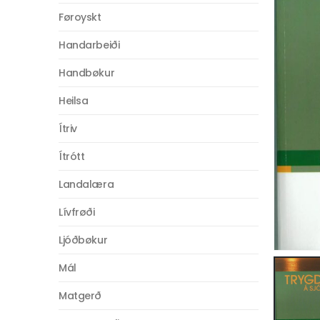
Føroyskt
Handarbeiði
Handbøkur
Heilsa
Ítriv
Ítrótt
Landalæra
Lívfrøði
Ljóðbøkur
Mál
Matgerð