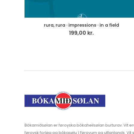
Litbók – Sólja og Súla á sólferð
50,00
kr.
Bókamiðsølan er føroyska bókaheilsølan burturav. Vit er
føroysk forløg og bókasølu í Føroyum og uttanlands. Vit s