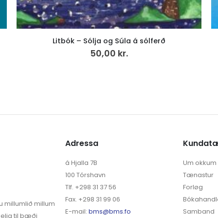
Saga Sumbinga 1.
500,00
kr.
VÍS MEIRA
Adressa
Kundat
á Hjalla 7B
Um okkum
100 Tórshavn
Tænastur
Tlf. +298 31 37 56
Forløg
Fax. +298 31 99 06
Bókahandl
u millumlið millum
E-mail:
bms@bms.fo
Samband
elja til bæði