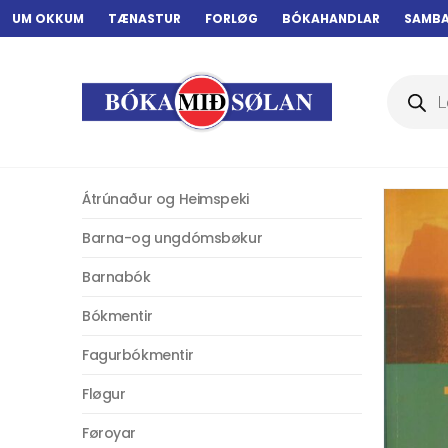
UM OKKUM
TÆNASTUR
FORLØG
BÓKAHANDLAR
SAMB
Products
search
Átrúnaður og Heimspeki
Barna-og ungdómsbøkur
Barnabók
Bókmentir
Fagurbókmentir
Fløgur
Føroyar