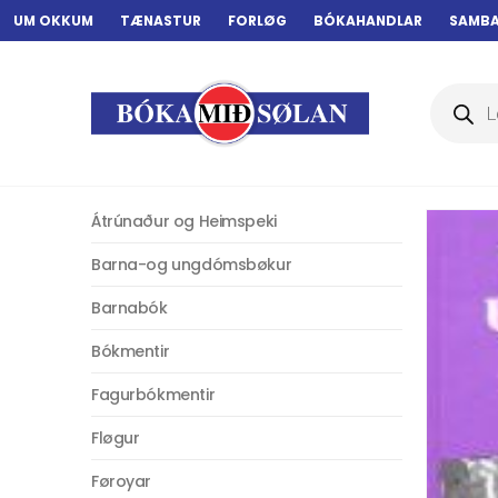
UM OKKUM
TÆNASTUR
FORLØG
BÓKAHANDLAR
SAMB
Products
search
Átrúnaður og Heimspeki
Barna-og ungdómsbøkur
Barnabók
Bókmentir
Fagurbókmentir
Fløgur
Føroyar