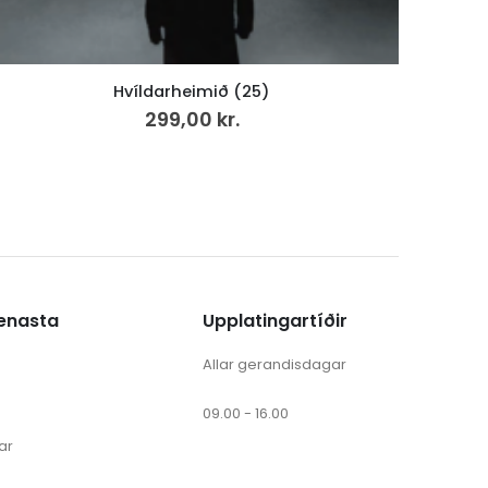
Fuglafjørður og fuglfiringar 1 (6)
495,00
kr.
ænasta
Upplatingartíðir
Allar gerandisdagar
09.00 - 16.00
ar