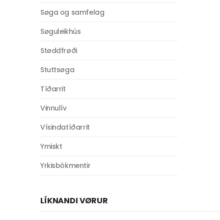
Søga og samfelag
Søguleikhús
Støddfrøði
Stuttsøga
Tíðarrit
Vinnulív
Vísindatíðarrit
Ymiskt
Yrkisbókmentir
LÍKNANDI VØRUR