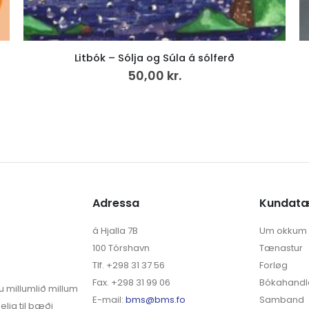
Hvíldarheimið (25)
299,00
kr.
Adressa
Kundat
á Hjalla 7B
Um okkum
100 Tórshavn
Tænastur
Tlf. +298 31 37 56
Forløg
Fax. +298 31 99 06
Bókahandl
u millumlið millum
E-mail:
bms@bms.fo
Samband
elja til bæði
English