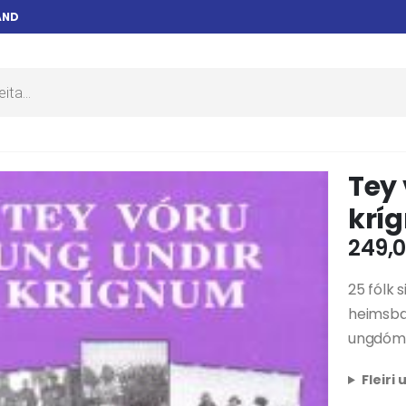
AND
Tey 
krí
249,
25 fólk s
heimsba
ungdómsl
Fleiri