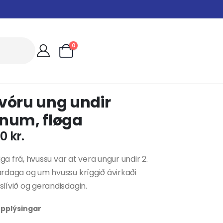
0
vóru ung undir
gnum, fløga
00
kr.
iga frá, hvussu var at vera ungur undir 2.
rdaga og um hvussu kríggið ávirkaði
ívið og gerandisdagin.
 upplýsingar