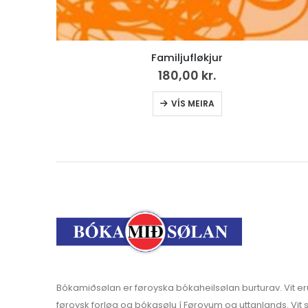
Litbók – Sólja og Súla á sólferð
50,00
kr.
Bókamiðsølan er føroyska bókaheilsølan burturav. Vit er
føroysk forløg og bókasølu í Føroyum og uttanlands. Vit s
bókahandlar, skúlar og stovnar.