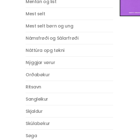
Mentan og list
Mest selt
Mest selt børn og ung
Námsfrøði og Sálarfrøði
Náttúra opg tøkni
Nýggjar vørur
Orðabøkur
Ritsavn
Sangleikur
Skjaldur
Skúlabøkur
Søga