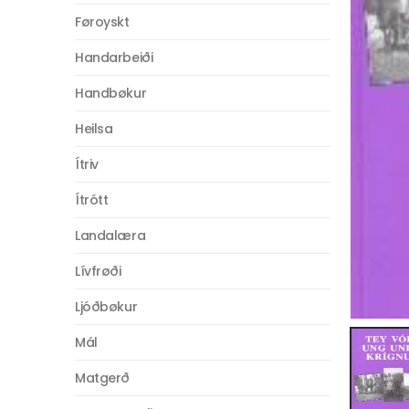
Føroyskt
Handarbeiði
Handbøkur
Heilsa
Ítriv
Ítrótt
Landalæra
Lívfrøði
Ljóðbøkur
Mál
Matgerð