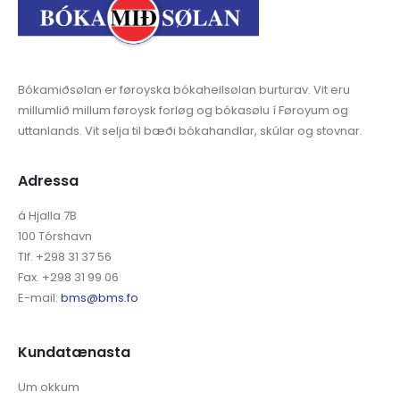
Bókamiðsølan er føroyska bókaheilsølan burturav. Vit eru
millumlið millum føroysk forløg og bókasølu í Føroyum og
uttanlands. Vit selja til bæði bókahandlar, skúlar og stovnar.
Adressa
á Hjalla 7B
100 Tórshavn
Tlf. +298 31 37 56
Fax. +298 31 99 06
E-mail:
bms@bms.fo
Kundatænasta
Um okkum
Tænastur