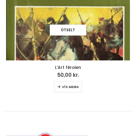
Hvíldarheimið (25)
299,00
kr.