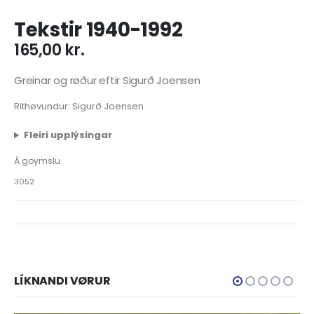
Tekstir 1940-1992
165,00
kr.
Greinar og røður eftir Sigurð Joensen
Rithøvundur: Sigurð Joensen
Fleiri upplýsingar
Á goymslu
3052
LÍKNANDI VØRUR