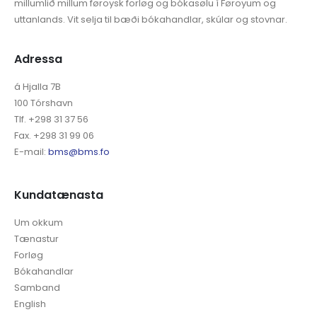
millumlið millum føroysk forløg og bókasølu í Føroyum og
uttanlands. Vit selja til bæði bókahandlar, skúlar og stovnar.
Adressa
á Hjalla 7B
100 Tórshavn
Tlf. +298 31 37 56
Fax. +298 31 99 06
E-mail:
bms@bms.fo
Kundatænasta
Um okkum
Tænastur
Forløg
Bókahandlar
Samband
English