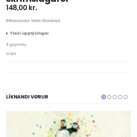
148,00
kr.
Rithøvundur: Mats Wanblad
Fleiri upplýsingar
Á goymslu
10465
LÍKNANDI VØRUR