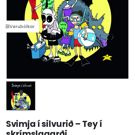
Svimja í silvurið – Tey í
skrímslagarði