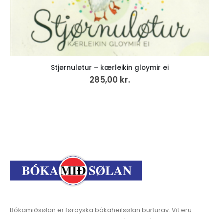
Stjørnuløtur – kærleikin gloymir ei
285,00
kr.
Bókamiðsølan er føroyska bókaheilsølan burturav. Vit eru