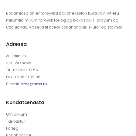
Bókamiðsølan er føroyska bókaheilsølan burturav. Vit eru
millumlið millum føroysk forløg og bókasølu í Føroyum og
uttanlands. Vit selja til bæði bókahandlar, skúlar og stovnar.
Adressa
á Hjalla 7B
100 Tórshavn
Tlf. +298 31 37 56
Fax. +298 31 99 06
E-mail:
bms@bms.fo
Kundatænasta
Um okkum
Tænastur
Forløg
Bókahandlar