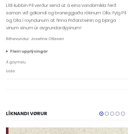
Lítli kubbin Píl verður send út á eina vandamikla ferð
saman við gákandi og braneggjaða rókinum Olla. Fylg Píl
og Olla í royndunum at finna Friðarsteinin og bjarga
vinum sínum úr avgrundardýpinum!
Rithøvundur: Josefine Ottesen
Fleiri upplýsingar
Á goymslu
5686
LÍKNANDI VØRUR