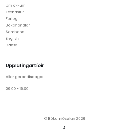
Um okkum
Tænastur
Forløg
Bókahandlar
Samband
English
Dansk
Upplatingartíðir
Allar gerandisdagar
09.00 - 16.00
© Bókamiðsølan 2026