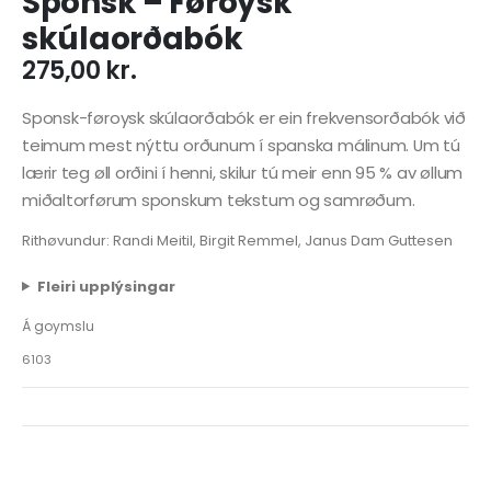
Sponsk – Føroysk
skúlaorðabók
275,00
kr.
Sponsk-føroysk skúlaorðabók er ein frekvensorðabók við
teimum mest nýttu orðunum í spanska málinum. Um tú
lærir teg øll orðini í henni, skilur tú meir enn 95 % av øllum
miðaltorførum sponskum tekstum og samrøðum.
Rithøvundur: Randi Meitil, Birgit Remmel, Janus Dam Guttesen
Fleiri upplýsingar
Á goymslu
6103