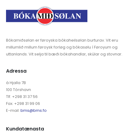
Bókamiðsølan er føroyska bókaheilsølan burturav. Vit eru
millumlið millum føroysk forløg og bókasølu í Føroyum og
uttanlands. Vit selja til bæði bókahandlar, skúlar og stovnar.
Adressa
á Hjalla 7B
100 Tórshavn
Tlf. +298 31 37 56
Fax. +298 31 99 06
E-mail:
bms@bms.fo
Kundatænasta