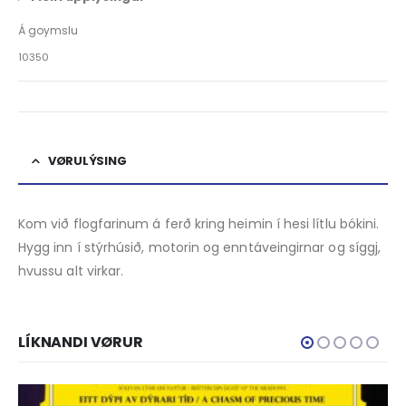
Á goymslu
10350
VØRULÝSING
Kom við flogfarinum á ferð kring heimin í hesi lítlu bókini.
Hygg inn í stýrhúsið, motorin og enntáveingirnar og síggj,
hvussu alt virkar.
LÍKNANDI VØRUR