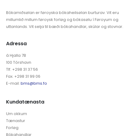
Bókamiðsølan er føroyska bókaheilsølan burturav. Vit eru
millumlið millum føroysk forløg og bókasølu í Føroyum og
uttanlands. Vit selja til bæði bókahandlar, skúlar og stovnar.
Adressa
á Hjalla 7B
100 Tórshavn
Tlf. +298 31 37 56
Fax. +298 31 99 06
E-mail:
bms@bms.fo
Kundatænasta
Um okkum
Tænastur
Forløg
Bókahandlar