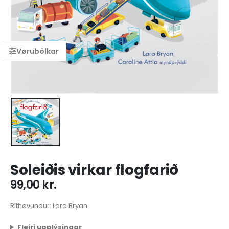
Soleiðis virkar flogfarið
99,00
kr.
Rithøvundur: Lara Bryan
Fleiri upplýsingar