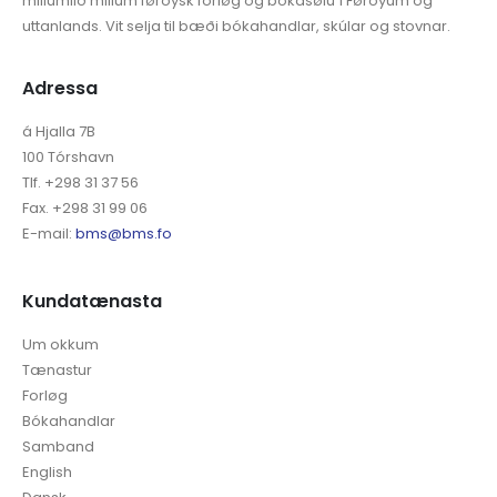
millumlið millum føroysk forløg og bókasølu í Føroyum og
uttanlands. Vit selja til bæði bókahandlar, skúlar og stovnar.
Adressa
á Hjalla 7B
100 Tórshavn
Tlf. +298 31 37 56
Fax. +298 31 99 06
E-mail:
bms@bms.fo
Kundatænasta
Um okkum
Tænastur
Forløg
Bókahandlar
Samband
English