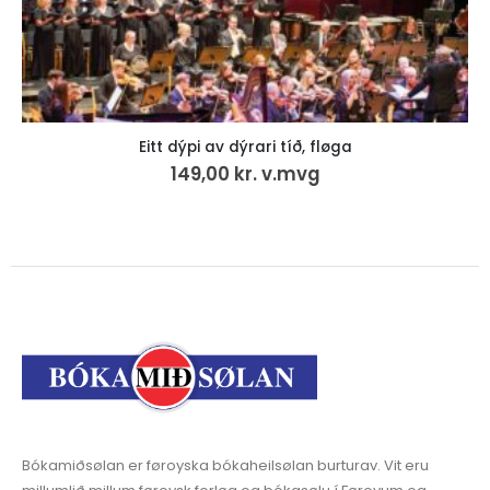
Eitt dýpi av dýrari tíð, fløga
149,00
kr.
v.mvg
Bókamiðsølan er føroyska bókaheilsølan burturav. Vit eru