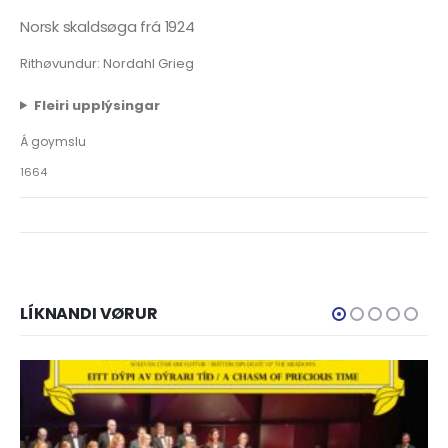
Norsk skaldsøga frá 1924
Rithøvundur: Nordahl Grieg
Fleiri upplýsingar
Á goymslu
1664
LÍKNANDI VØRUR