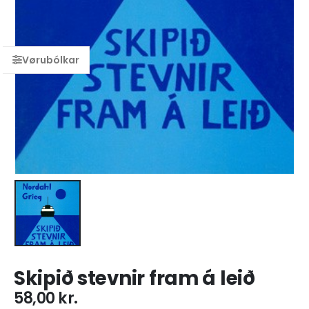
Skipið stevnir fram á leið
58,00
kr.