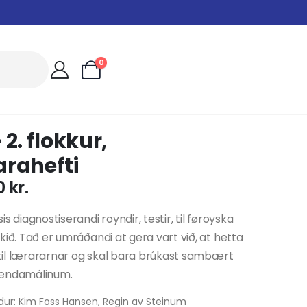
0
 2. flokkur,
arahefti
0
kr.
s diagnostiserandi royndir, testir, til føroyska
kið. Tað er umráðandi at gera vart við, at hetta
r til lærararnar og skal bara brúkast sambært
endamálinum.
dur: Kim Foss Hansen, Regin av Steinum