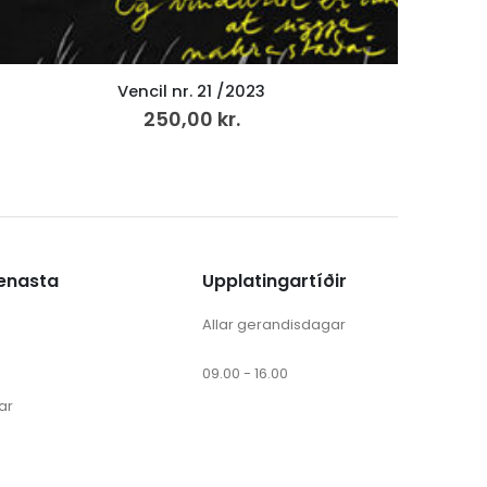
Vencil nr. 21 /2023
250,00
kr.
ænasta
Upplatingartíðir
Allar gerandisdagar
09.00 - 16.00
ar