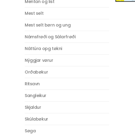
Mentan og list
Mest selt
Mest selt børn og ung
Námsfrøði og Sálarfrøði
Náttúra opg tøkni
Nýggjar vørur
Orðabøkur
Ritsavn
Sangleikur
Skjaldur
Skúlabøkur
Søga