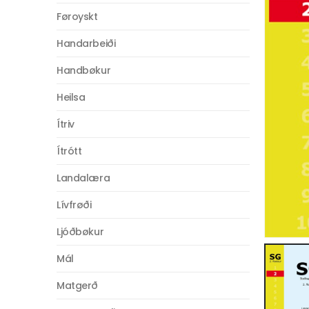
Føroyskt
Handarbeiði
Handbøkur
Heilsa
Ítriv
Ítrótt
Landalæra
Lívfrøði
Ljóðbøkur
Mál
Matgerð