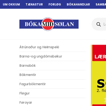
UM OKKUM
TÆNASTUR
FORLØG
BÓKAHANDLAR
SAMB
Products
search
Átrúnaður og Heimspeki
Barna-og ungdómsbøkur
Barnabók
Bókmentir
Fagurbókmentir
Fløgur
Føroyar