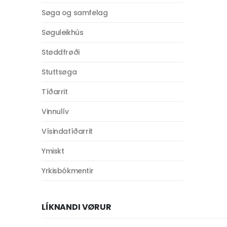
Søga og samfelag
Søguleikhús
Støddfrøði
Stuttsøga
Tíðarrit
Vinnulív
Vísindatíðarrit
Ymiskt
Yrkisbókmentir
LÍKNANDI VØRUR