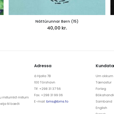
Náttúrunnar Børn (15)
40,00
kr.
Adressa
Kundat
á Hjalla 7B
Um okkum
100 Tórshavn
Tænastur
Tlf. +298 31 37 56
Forløg
Fax. +298 31 99 06
Bókahandl
u millumlið millum
E-mail:
bms@bms.fo
Samband
elja til bæði
English