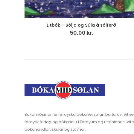
Litbók – Sólja og Súla á sólferð
50,00
kr.
Bókamiðsølan er føroyska bókaheilsølan burturav. Vit er
føroysk forløg og bókasølu í Føroyum og uttanlands. Vit s
bókahandlar, skúlar og stovnar.