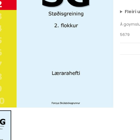
Fleiri
Á goymsl
5679