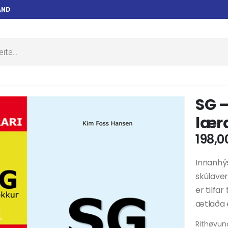
AND
SG –
lær
198,0
Innanhýsi
skúlaver
er tilfa
ætlaða 
Rithøvun