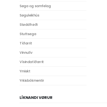
Søga og samfelag
Søguleikhús
Støddfrøði
Stuttsøga
Tíðarrit
Vinnulív
Vísindatíðarrit
Ymiskt
Yrkisbókmentir
LÍKNANDI VØRUR