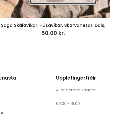
Kirkjubøur Benches and the Cathedral
50,00
kr.
ænasta
Upplatingartíðir
Allar gerandisdagar
09.00 - 16.00
ar