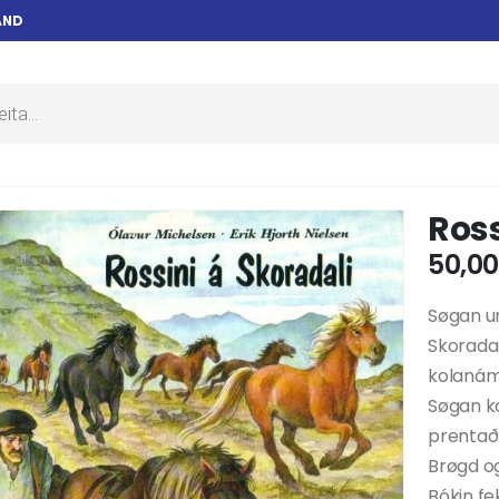
AND
Ross
50,0
Søgan um
Skoradal
kolanám 
Søgan ko
prentað
Brøgd og
Bókin fe