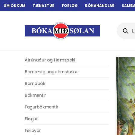
UM OKKUM
TÆNASTUR
FORLØG
BÓKAHANDLAR
SAMB
Products
search
Átrúnaður og Heimspeki
Barna-og ungdómsbøkur
Barnabók
Bókmentir
Fagurbókmentir
Fløgur
Føroyar