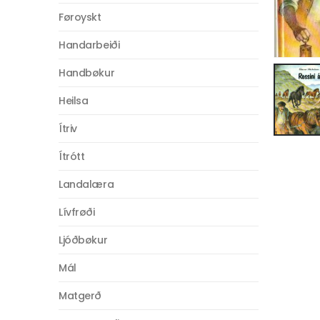
Føroyskt
Handarbeiði
Handbøkur
Heilsa
Ítriv
Ítrótt
Landalæra
Lívfrøði
Ljóðbøkur
Mál
Matgerð