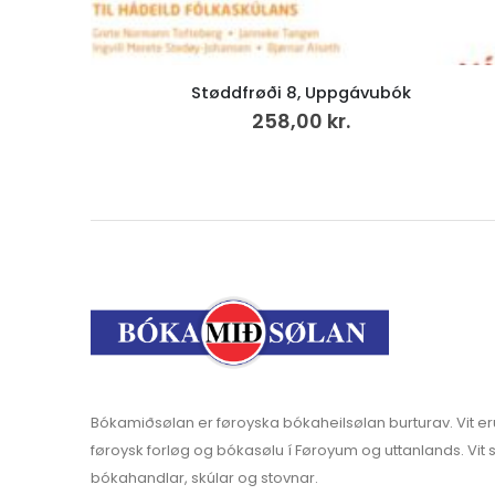
Føroyskt bíbliumál í 200 ár
248,00
kr.
Bókamiðsølan er føroyska bókaheilsølan burturav. Vit er
føroysk forløg og bókasølu í Føroyum og uttanlands. Vit s
bókahandlar, skúlar og stovnar.