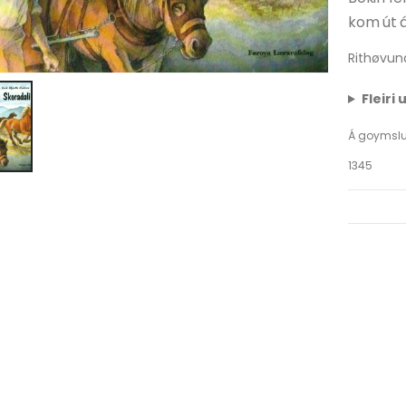
kom út 
Rithøvun
Fleiri
Á goymsl
1345