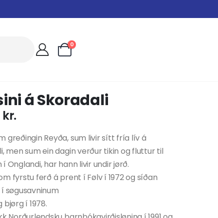
0
ini á Skoradali
0
kr.
 greðingin Reyða, sum livir sítt fría lív á
i, men sum ein dagin verður tikin og fluttur til
í Onglandi, har hann livir undir jørð.
m fyrstu ferð á prent í Følv í 1972 og síðan
 í søgusavninum
 bjørg í 1978.
kk Norðurlendsku barnbókavirðislønina í 1991 og