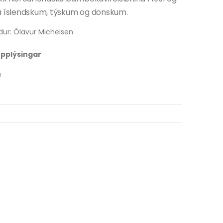
á íslendskum, týskum og donskum.
dur: Ólavur Michelsen
 upplýsingar
u