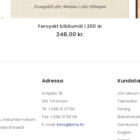
Saga Skálavíkar, Húsavíkar, Skarvanesar, Dals,
50,00
kr.
Adressa
Kundat
á Hjalla 7B
Um okkum
100 Tórshavn
Tænastur
Tlf. +298 31 37 56
Forløg
Fax. +298 31 99 06
Bókahandl
u millumlið millum
E-mail:
bms@bms.fo
Samband
elja til bæði
English