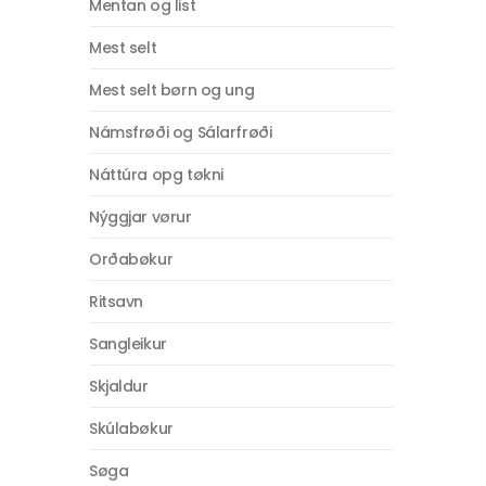
Mentan og list
Mest selt
Mest selt børn og ung
Námsfrøði og Sálarfrøði
Náttúra opg tøkni
Nýggjar vørur
Orðabøkur
Ritsavn
Sangleikur
Skjaldur
Skúlabøkur
Søga