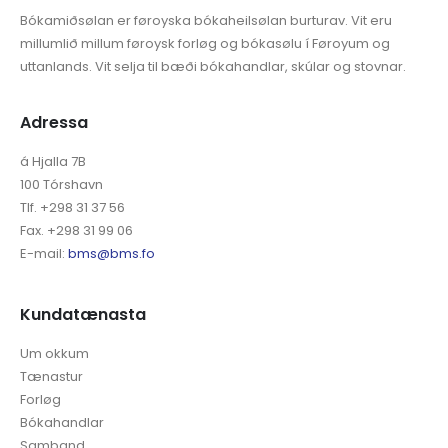
Bókamiðsølan er føroyska bókaheilsølan burturav. Vit eru
millumlið millum føroysk forløg og bókasølu í Føroyum og
uttanlands. Vit selja til bæði bókahandlar, skúlar og stovnar.
Adressa
á Hjalla 7B
100 Tórshavn
Tlf. +298 31 37 56
Fax. +298 31 99 06
E-mail:
bms@bms.fo
Kundatænasta
Um okkum
Tænastur
Forløg
Bókahandlar
Samband