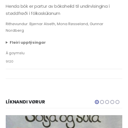
Henda bók er partur av bókaheild til undirvísingina í
støddfrøði í fólkaskúlanum
Rithøvundur: Bjørnar Alseth, Mona Røsseland, Gunnar
Nordberg
Fleiri upplýsingar
Á goymslu
9120
LÍKNANDI VØRUR