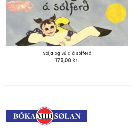
Sólja og Súla á sólferð
175,00
kr.