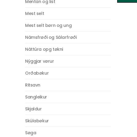
Mentan og list
Mest selt
Mest selt børn og ung
Námsfrøði og Sálarfrøði
Náttúra opg tøkni
Nýggjar vørur
Orðabøkur
Ritsavn
Sangleikur
Skjaldur
Skúlabøkur
Søga