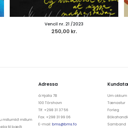
Tíð – Deiggj, LP
249,00
kr.
v.mvg
Adressa
Kundat
á Hjalla 7B
Um okkum
100 Tórshavn
Tænastur
Tlf. +298 31 37 56
Forløg
Fax. +298 31 99 06
Bókahandl
u millumlið millum
E-mail:
bms@bms.fo
Samband
elja til bæði
English