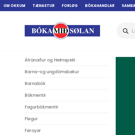
UM OKKUM
TÆNASTUR
FORLØG
BÓKAHANDLAR
SAMB
Products
search
Átrúnaður og Heimspeki
Barna-og ungdómsbøkur
Barnabók
Bókmentir
Fagurbókmentir
Fløgur
Føroyar