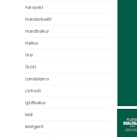
Føroyskt
Handarbeiði
Handbøkur
Heilsa
Ítriv
Ítrótt
Landalæra
Lívfrøði
Ljóðbøkur
Mál
Matgerð