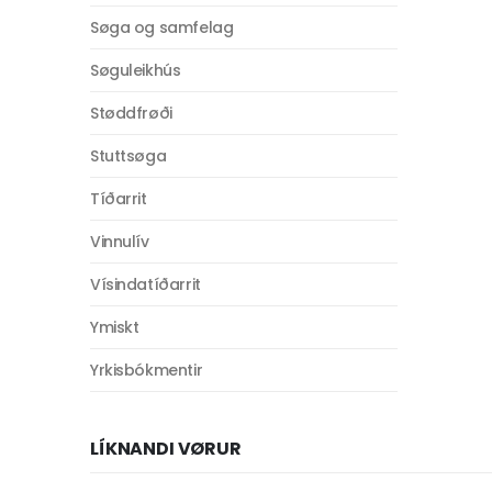
Søga og samfelag
Søguleikhús
Støddfrøði
Stuttsøga
Tíðarrit
Vinnulív
Vísindatíðarrit
Ymiskt
Yrkisbókmentir
LÍKNANDI VØRUR