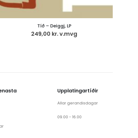
rura, rura · impressions · in a field
199,00
kr.
ænasta
Upplatingartíðir
Allar gerandisdagar
09.00 - 16.00
ar