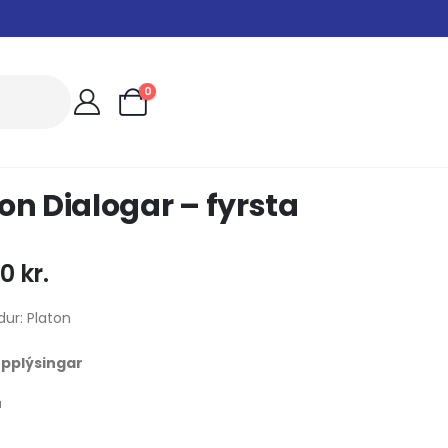
0
on Dialogar – fyrsta
00
kr.
ur: Platon
 upplýsingar
u