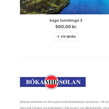
Vencil nr. 21 /2023
250,00
kr.
Bókamiðsølan er føroyska bókaheilsølan burturav. Vit er
føroysk forløg og bókasølu í Føroyum og uttanlands. Vit s
bókahandlar, skúlar og stovnar.