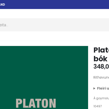
AND
Plat
bók
348,
Rithøvund
Fleiri
Á goymsl
10497