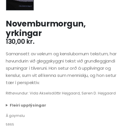
Novemburmorgun,
yrkingar
130,00
kr.
Samansett av vøkrum og kenslubornum tekstum, har
høvundurin við gløggskyggni tekst við grundleggjandi
spurningar í tilveruni. Hon setur orð á upplivingar og
kenslur, sum vit øll kenna sum menniskju, og hon setur
tær í perspektiv.
Rithøvundur: Vida Akselsdóttir Højgaard, Søren D. Højgaard
Fleiri upplýsingar
Á goymslu
5865