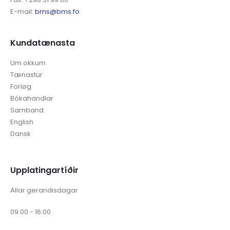
E-mail:
bms@bms.fo
Kundatænasta
Um okkum
Tænastur
Forløg
Bókahandlar
Samband
English
Dansk
Upplatingartíðir
Allar gerandisdagar
09.00 - 16.00