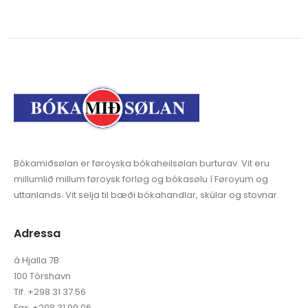
Bókamiðsølan er føroyska bókaheilsølan burturav. Vit eru
millumlið millum føroysk forløg og bókasølu í Føroyum og
uttanlands. Vit selja til bæði bókahandlar, skúlar og stovnar.
Adressa
á Hjalla 7B
100 Tórshavn
Tlf. +298 31 37 56
Fax. +298 31 99 06