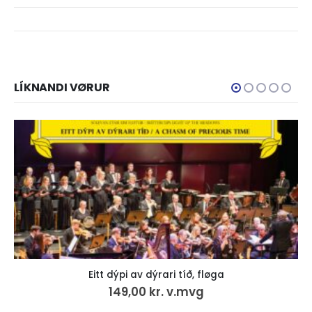
LÍKNANDI VØRUR
Eitt dýpi av dýrari tíð, LP
249,00
kr.
v.mvg