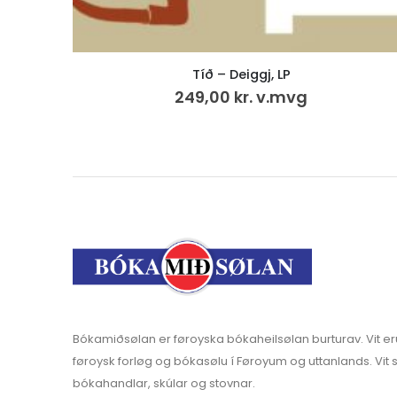
Tíð – Deiggj, LP
249,00
kr.
v.mvg
Bókamiðsølan er føroyska bókaheilsølan burturav. Vit er
føroysk forløg og bókasølu í Føroyum og uttanlands. Vit s
bókahandlar, skúlar og stovnar.