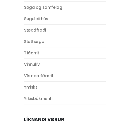
Søga og samfelag
Søguleikhús
Støddfrøði
Stuttsøga
Tíðarrit
Vinnulív
Vísindatíðarrit
Ymiskt
Yrkisbókmentir
LÍKNANDI VØRUR