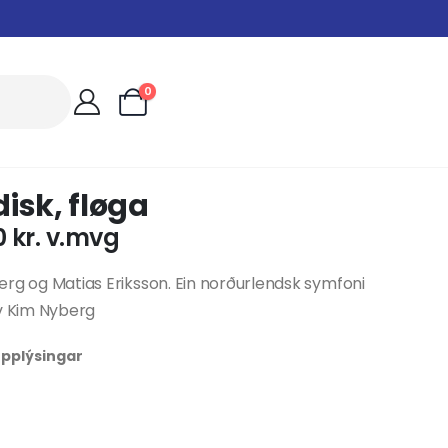
0
isk, fløga
0
kr.
v.mvg
rg og Matias Eriksson. Ein norðurlendsk symfoni
v Kim Nyberg
 upplýsingar