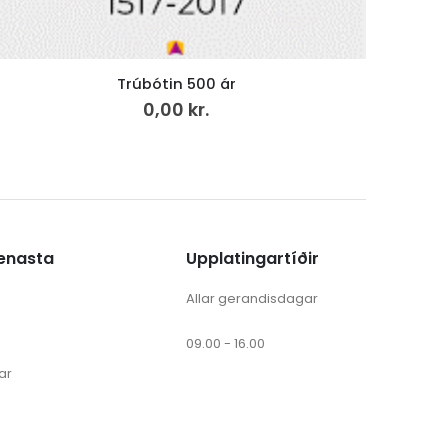
Trúbótin 500 ár
0,00
kr.
ænasta
Upplatingartíðir
Allar gerandisdagar
09.00 - 16.00
ar