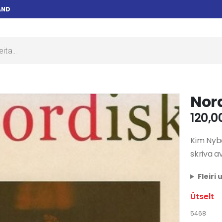
AND
Nord
120,0
Kim Nybe
skriva a
Fleiri
Útselt
5468