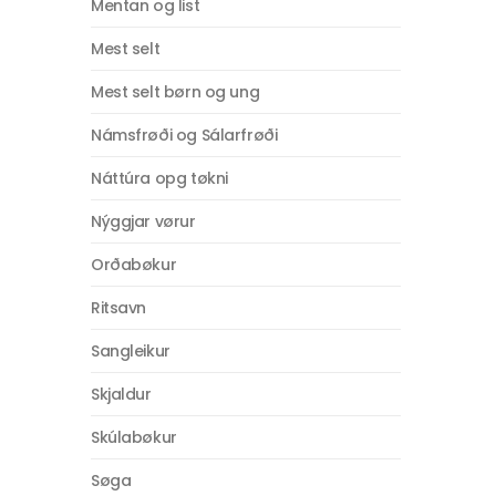
Mentan og list
Mest selt
Mest selt børn og ung
Námsfrøði og Sálarfrøði
Náttúra opg tøkni
Nýggjar vørur
Orðabøkur
Ritsavn
Sangleikur
Skjaldur
Skúlabøkur
Søga