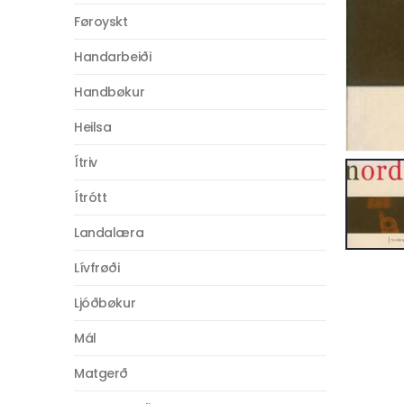
Føroyskt
Handarbeiði
Handbøkur
Heilsa
Ítriv
Ítrótt
Landalæra
Lívfrøði
Ljóðbøkur
Mál
Matgerð