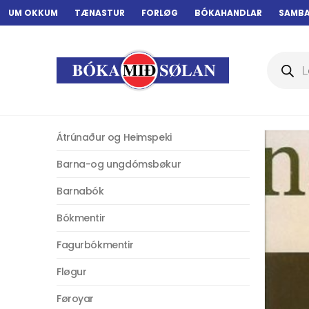
UM OKKUM
TÆNASTUR
FORLØG
BÓKAHANDLAR
SAMB
Products
search
Átrúnaður og Heimspeki
Barna-og ungdómsbøkur
Barnabók
Bókmentir
Fagurbókmentir
Fløgur
Føroyar