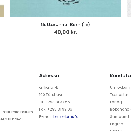
Náttúrunnar Børn (15)
40,00
kr.
Adressa
Kundat
á Hjalla 7B
Um okkum
100 Tórshavn
Tænastur
Tlf. +298 31 37 56
Forløg
Fax. +298 31 99 06
Bókahandl
u millumlið millum
E-mail:
bms@bms.fo
Samband
elja til bæði
English