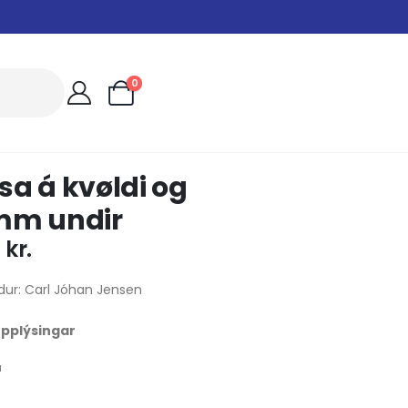
0
a á kvøldi og
mm undir
0
kr.
dur: Carl Jóhan Jensen
 upplýsingar
u