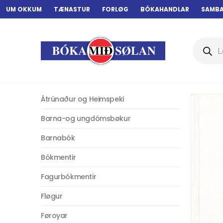
UM OKKUM
TÆNASTUR
FORLØG
BÓKAHANDLAR
SAMB
Products
search
Átrúnaður og Heimspeki
Barna-og ungdómsbøkur
Barnabók
Bókmentir
Fagurbókmentir
Fløgur
Føroyar