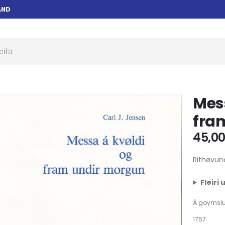
AND
Mess
fra
45,0
Rithøvun
Fleiri
Á goymsl
1757