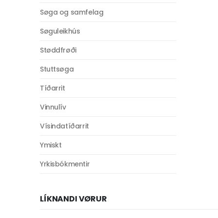
Søga og samfelag
Søguleikhús
Støddfrøði
Stuttsøga
Tíðarrit
Vinnulív
Vísindatíðarrit
Ymiskt
Yrkisbókmentir
LÍKNANDI VØRUR