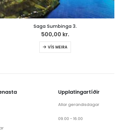
Vencil nr. 21 /2023
250,00
kr.
ænasta
Upplatingartíðir
Allar gerandisdagar
09.00 - 16.00
ar