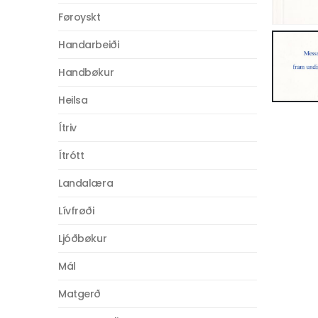
Føroyskt
Handarbeiði
Handbøkur
Heilsa
Ítriv
Ítrótt
Landalæra
Lívfrøði
Ljóðbøkur
Mál
Matgerð