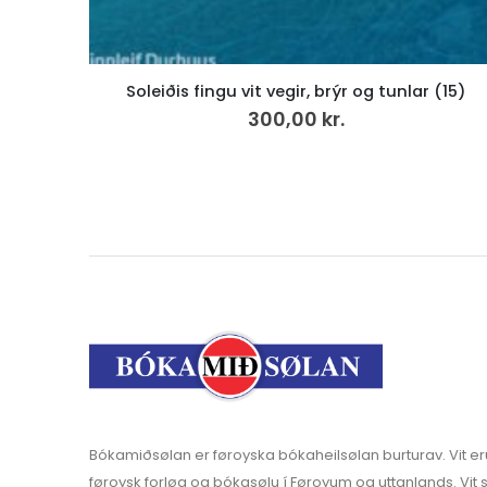
 (15)
Hjartasláttur, LP
199,00
kr.
v.mvg
Bókamiðsølan er føroyska bókaheilsølan burturav. Vit er
føroysk forløg og bókasølu í Føroyum og uttanlands. Vit s