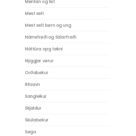
Mentan og list
Mest selt
Mest selt børn og ung
Námsfrøði og Sálarfrøði
Náttúra opg tøkni
Nýggjar vørur
Orðabøkur
Ritsavn
Sangleikur
Skjaldur
Skúlabøkur
Søga