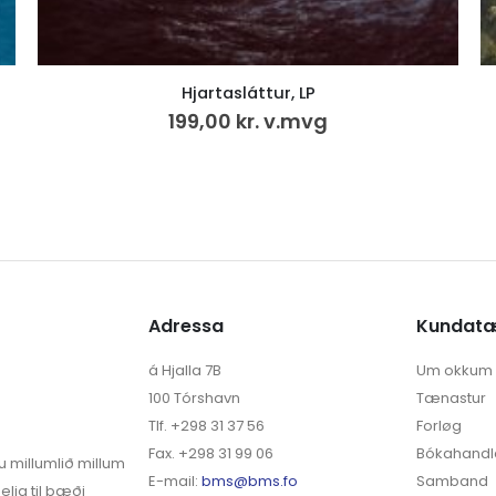
Saga Sumbinga 3.
500,00
kr.
VÍS MEIRA
Adressa
Kundat
á Hjalla 7B
Um okkum
100 Tórshavn
Tænastur
Tlf. +298 31 37 56
Forløg
Fax. +298 31 99 06
Bókahandl
u millumlið millum
E-mail:
bms@bms.fo
Samband
elja til bæði