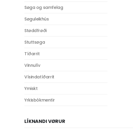
Søga og samfelag
Søguleikhús
Støddfrøði
Stuttsøga
Tíðarrit
Vinnulív
Vísindatíðarrit
Ymiskt
Yrkisbókmentir
LÍKNANDI VØRUR