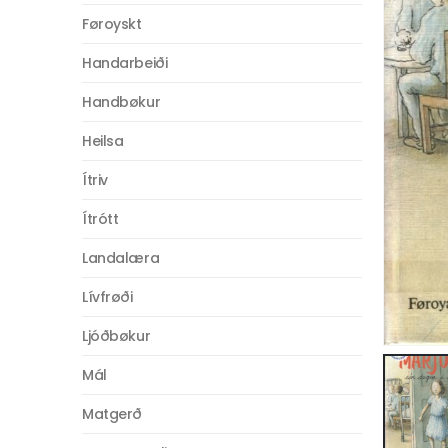
Føroyskt
Handarbeiði
Handbøkur
Heilsa
Ítriv
Ítrótt
Landalæra
Lívfrøði
Ljóðbøkur
Mál
Matgerð