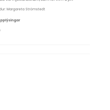
dur: Margareta Strömstedt
 upplýsingar
u