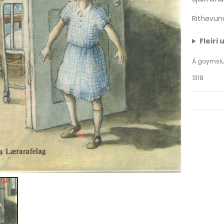
Rithøvun
Fleiri
Á goymsl
1318