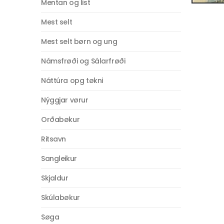
Mentan og list
Mest selt
Mest selt børn og ung
Námsfrøði og Sálarfrøði
Náttúra opg tøkni
Nýggjar vørur
Orðabøkur
Ritsavn
Sangleikur
Skjaldur
Skúlabøkur
Søga