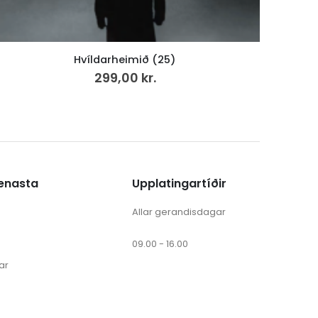
Tíð – Deiggj, LP
249,00
kr.
v.mvg
ænasta
Upplatingartíðir
Allar gerandisdagar
09.00 - 16.00
ar