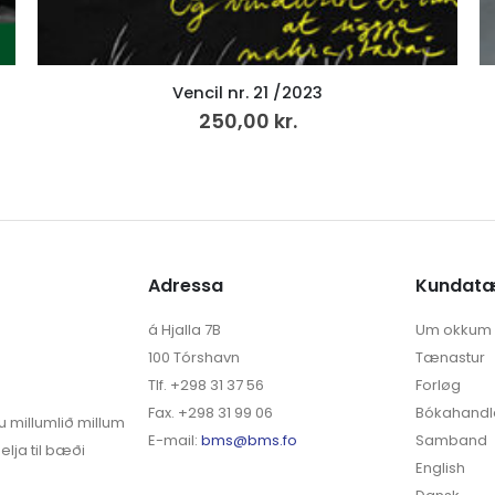
Hvíldarheimið (25)
299,00
kr.
Adressa
Kundat
á Hjalla 7B
Um okkum
100 Tórshavn
Tænastur
Tlf. +298 31 37 56
Forløg
Fax. +298 31 99 06
Bókahandl
u millumlið millum
E-mail:
bms@bms.fo
Samband
elja til bæði
English