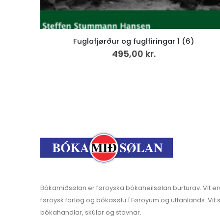
Vencil nr. 21 /2023
250,00
kr.
Bókamiðsølan er føroyska bókaheilsølan burturav. Vit er
føroysk forløg og bókasølu í Føroyum og uttanlands. Vit s
bókahandlar, skúlar og stovnar.