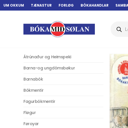
UM OKKUM
TÆNASTUR
FORLØG
BÓKAHANDLAR
SAMB
Products
search
Átrúnaður og Heimspeki
Barna-og ungdómsbøkur
Barnabók
Bókmentir
Fagurbókmentir
Fløgur
Føroyar