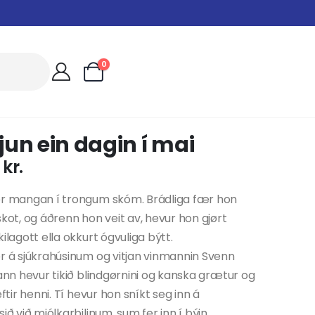
0
un ein dagin í mai
0
kr.
er mangan í trongum skóm. Brádliga fær hon
skot, og áðrenn hon veit av, hevur hon gjørt
kilagott ella okkurt ógvuliga býtt.
r á sjúkrahúsinum og vitjan vinmannin Svenn
hann hevur tikið blindgørnini og kanska grætur og
eftir henni. Tí hevur hon sníkt seg inn á
ið við mjólkarbilinum, sum fer inn í býin.