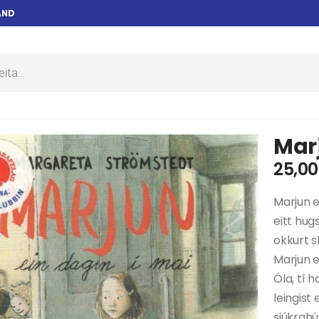
AND
Marj
25,0
Marjun 
eitt hug
okkurt s
Marjun e
Óla, tí 
leingist 
sjúkrahús