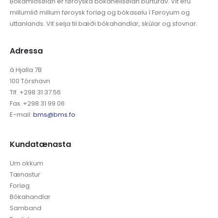
Bókamiðsølan er føroyska bókaheilsølan burturav. Vit eru
millumlið millum føroysk forløg og bókasølu í Føroyum og
uttanlands. Vit selja til bæði bókahandlar, skúlar og stovnar.
Adressa
á Hjalla 7B
100 Tórshavn
Tlf. +298 31 37 56
Fax. +298 31 99 06
E-mail:
bms@bms.fo
Kundatænasta
Um okkum
Tænastur
Forløg
Bókahandlar
Samband